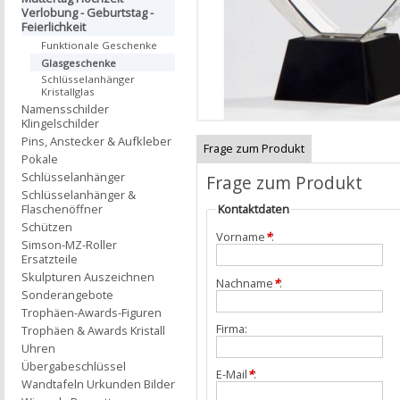
Verlobung - Geburtstag -
Feierlichkeit
Funktionale Geschenke
Glasgeschenke
Schlüsselanhänger
Kristallglas
Namensschilder
Klingelschilder
Pins, Anstecker & Aufkleber
Frage zum Produkt
Pokale
Schlüsselanhänger
Frage zum Produkt
Schlüsselanhänger &
Flaschenöffner
Kontaktdaten
Schützen
Vorname
*
:
Simson-MZ-Roller
Ersatzteile
Skulpturen Auszeichnen
Nachname
*
:
Sonderangebote
Trophäen-Awards-Figuren
Firma:
Trophäen & Awards Kristall
Uhren
Übergabeschlüssel
E-Mail
*
:
Wandtafeln Urkunden Bilder