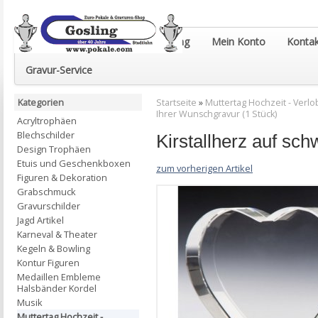
Euro-Pokale & Gravur-Shop Gosling
Mein Konto
Kontak
Gravur-Service
Kategorien
Startseite
»
Muttertag Hochzeit - Verlob
Ihrer Wunschgravur (1 Stück)
Acryltrophäen
Blechschilder
Kirstallherz auf sch
Design Trophäen
Etuis und Geschenkboxen
zum vorherigen Artikel
Figuren & Dekoration
Grabschmuck
Gravurschilder
Jagd Artikel
Karneval & Theater
Kegeln & Bowling
Kontur Figuren
Medaillen Embleme
Halsbänder Kordel
Musik
Muttertag Hochzeit -