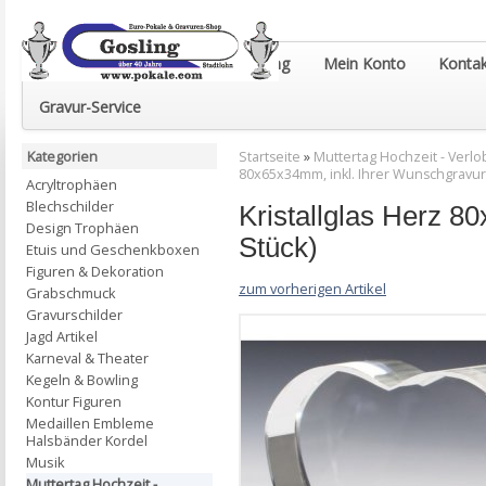
Euro-Pokale & Gravur-Shop Gosling
Mein Konto
Kontak
Gravur-Service
Kategorien
Startseite
»
Muttertag Hochzeit - Verlob
80x65x34mm, inkl. Ihrer Wunschgravur 
Acryltrophäen
Blechschilder
Kristallglas Herz 8
Design Trophäen
Stück)
Etuis und Geschenkboxen
Figuren & Dekoration
zum vorherigen Artikel
Grabschmuck
Gravurschilder
Jagd Artikel
Karneval & Theater
Kegeln & Bowling
Kontur Figuren
Medaillen Embleme
Halsbänder Kordel
Musik
Muttertag Hochzeit -