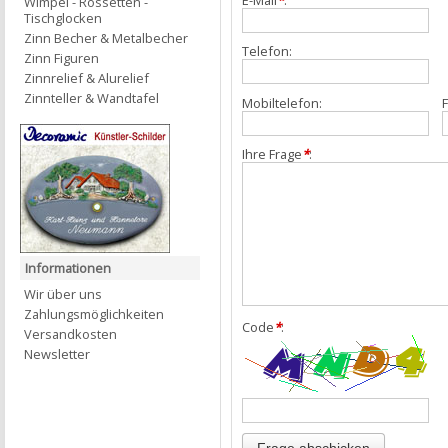
E-Mail
*
:
Wimpel - Rossetten -
Tischglocken
Zinn Becher & Metalbecher
Telefon:
Zinn Figuren
Zinnrelief & Alurelief
Zinnteller & Wandtafel
Mobiltelefon:
F
Ihre Frage
*
:
Informationen
Wir über uns
Zahlungsmöglichkeiten
Code
*
:
Versandkosten
Newsletter