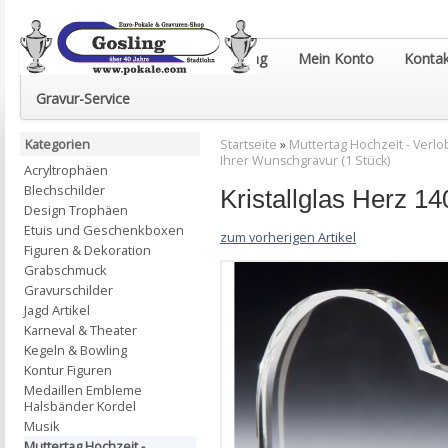
Euro-Pokale & Gravur-Shop Gosling
Mein Konto
Kontak
Gravur-Service
Kategorien
Startseite
»
Muttertag Hochzeit - Verlob
Ihrer Wunschgravur (1 Stück)
Acryltrophäen
Blechschilder
Kristallglas Herz 1
Design Trophäen
Etuis und Geschenkboxen
zum vorherigen Artikel
Figuren & Dekoration
Grabschmuck
Gravurschilder
Jagd Artikel
Karneval & Theater
Kegeln & Bowling
Kontur Figuren
Medaillen Embleme
Halsbänder Kordel
Musik
Muttertag Hochzeit -