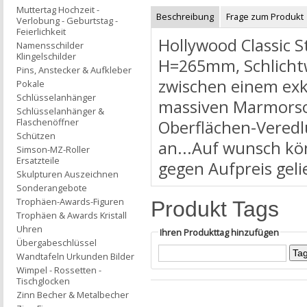
Muttertag Hochzeit -
Beschreibung
Frage zum Produkt
Verlobung - Geburtstag -
Feierlichkeit
Hollywood Classic S
Namensschilder
Klingelschilder
H=265mm, Schlichtwe
Pins, Anstecker & Aufkleber
zwischen einem exkl
Pokale
Schlüsselanhänger
massiven Marmorsoc
Schlüsselanhänger &
Flaschenöffner
Oberflächen-Veredl
Schützen
an...Auf wunsch kö
Simson-MZ-Roller
Ersatzteile
gegen Aufpreis geli
Skulpturen Auszeichnen
Sonderangebote
Trophäen-Awards-Figuren
Produkt Tags
Trophäen & Awards Kristall
Uhren
Ihren Produkttag hinzufügen
Übergabeschlüssel
Wandtafeln Urkunden Bilder
Wimpel - Rossetten -
Tischglocken
Zinn Becher & Metalbecher