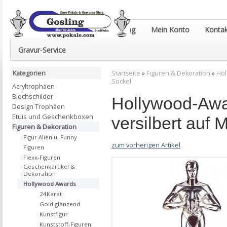
Euro-Pokale & Gravur-Shop Gosling
Mein Konto
Kontak
Gravur-Service
Kategorien
Startseite
»
Figuren & Dekoration
»
Hol
Sockel
Acryltrophäen
Blechschilder
Hollywood-Awa
Design Trophäen
Etuis und Geschenkboxen
versilbert auf
Figuren & Dekoration
Figur Alien u. Funny
zum vorherigen Artikel
Figuren
Flexx-Figuren
Geschenkartikel &
Dekoration
Hollywood Awards
24Karat
Gold glänzend
Kunstfigur
Kunststoff-Figuren