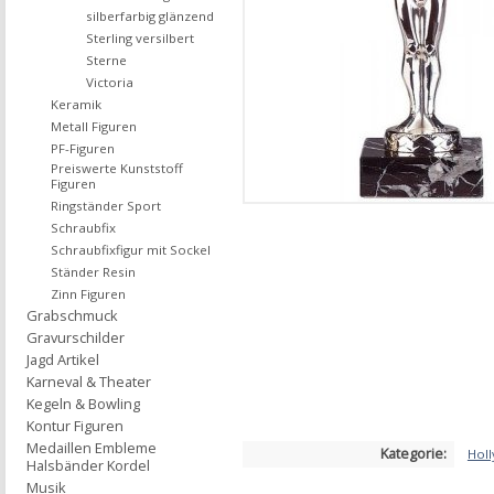
silberfarbig glänzend
Sterling versilbert
Sterne
Victoria
Keramik
Metall Figuren
PF-Figuren
Preiswerte Kunststoff
Figuren
Ringständer Sport
Schraubfix
Schraubfixfigur mit Sockel
Ständer Resin
Zinn Figuren
Grabschmuck
Gravurschilder
Jagd Artikel
Karneval & Theater
Kegeln & Bowling
Kontur Figuren
Medaillen Embleme
Kategorie:
Hol
Halsbänder Kordel
Musik