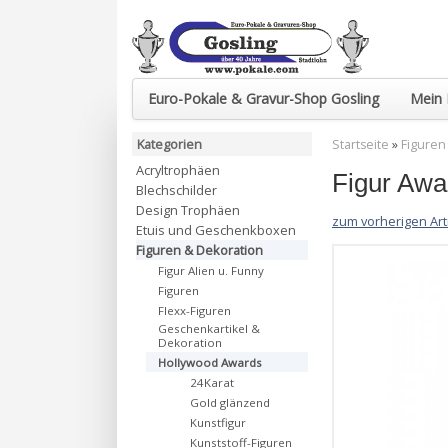
Euro-Pokale & Gravur-Shop Gosling
Mein 
Kategorien
Startseite
»
Figuren
Acryltrophäen
Figur Awa
Blechschilder
Design Trophäen
zum vorherigen Art
Etuis und Geschenkboxen
Figuren & Dekoration
Figur Alien u. Funny
Figuren
Flexx-Figuren
Geschenkartikel &
Dekoration
Hollywood Awards
24Karat
Gold glänzend
Kunstfigur
Kunststoff-Figuren