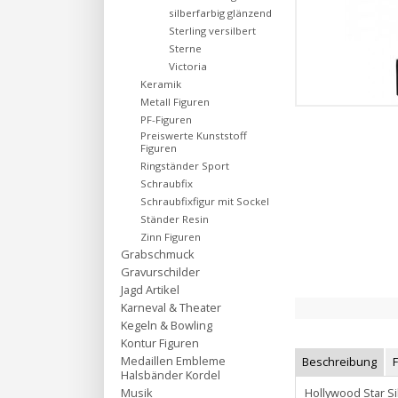
silberfarbig glänzend
Sterling versilbert
Sterne
Victoria
Keramik
Metall Figuren
PF-Figuren
Preiswerte Kunststoff
Figuren
Ringständer Sport
Schraubfix
Schraubfixfigur mit Sockel
Ständer Resin
Zinn Figuren
Grabschmuck
Gravurschilder
Jagd Artikel
Karneval & Theater
Kegeln & Bowling
Kontur Figuren
Medaillen Embleme
Beschreibung
Halsbänder Kordel
Hollywood Star S
Musik