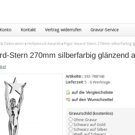
Konto
Kontakt
Vertrag widerrufen
Gravur-Service
 & Dekoration
»
Hollywood Awards
»
Figur Award-Stern 270mm silberfarbig 
rd-Stern 270mm silberfarbig glänzend 
ikel
ArtikelNr.:
392-78816B
Lieferzeit
: 5 - 6 Werktage
auf die Vergleichsliste
auf den Wunschzettel
Gravurschild (kostenlos)
Ohne Gravur
Schwarz auf Gold
Schwarz auf Silber
Weiß auf Schwarz