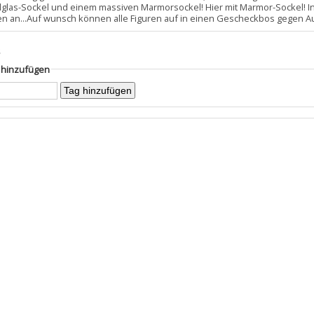
allglas-Sockel und einem massiven Marmorsockel! Hier mit Marmor-Sockel! I
en an...Auf wunsch können alle Figuren auf in einen Gescheckbos gegen Au
s
g hinzufügen