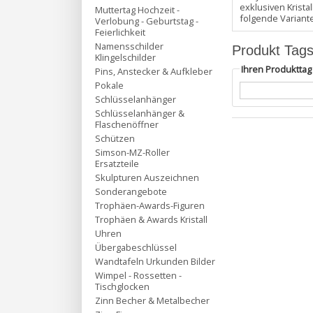
exklusiven Krist
Muttertag Hochzeit -
folgende Variant
Verlobung - Geburtstag -
Feierlichkeit
Namensschilder
Produkt Tag
Klingelschilder
Ihren Produktta
Pins, Anstecker & Aufkleber
Pokale
Schlüsselanhänger
Schlüsselanhänger &
Flaschenöffner
Schützen
Simson-MZ-Roller
Ersatzteile
Skulpturen Auszeichnen
Sonderangebote
Trophäen-Awards-Figuren
Trophäen & Awards Kristall
Uhren
Übergabeschlüssel
Wandtafeln Urkunden Bilder
Wimpel - Rossetten -
Tischglocken
Zinn Becher & Metalbecher