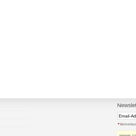
Newslet
*
Abmeldung
immer zz