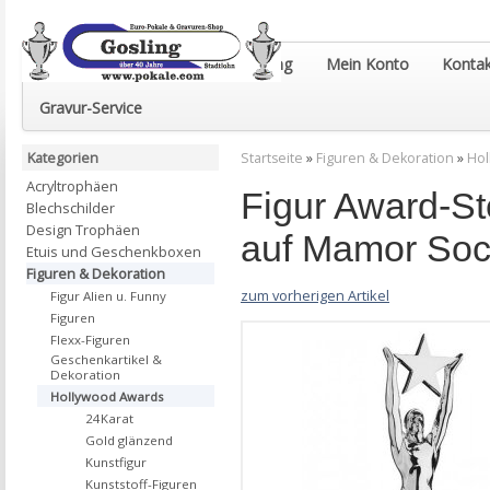
Euro-Pokale & Gravur-Shop Gosling
Mein Konto
Kontak
Gravur-Service
Kategorien
Startseite
»
Figuren & Dekoration
»
Hol
Acryltrophäen
Figur Award-St
Blechschilder
Design Trophäen
auf Mamor Soc
Etuis und Geschenkboxen
Figuren & Dekoration
zum vorherigen Artikel
Figur Alien u. Funny
Figuren
Flexx-Figuren
Geschenkartikel &
Dekoration
Hollywood Awards
24Karat
Gold glänzend
Kunstfigur
Kunststoff-Figuren