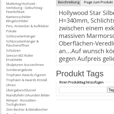
Beschreibung
Frage zum Produkt
Muttertag Hochzeit -
Verlobung - Geburtstag -
Hollywood Star Silb
Feierlichkeit
Namensschilder
H=340mm, Schlichtwe
Klingelschilder
Pins, Anstecker & Aufkleber
zwischen einem exkl
Pokale
massiven Marmorsoc
Schlüsselanhänger
Schlüsselanhänger &
Oberflächen-Veredl
Flaschenöffner
an...Auf wunsch kö
Schützen
Simson-MZ-Roller
gegen Aufpreis geli
Ersatzteile
Skulpturen Auszeichnen
Sonderangebote
Produkt Tags
Trophäen-Awards-Figuren
Trophäen & Awards Kristall
Ihren Produkttag hinzufügen
Uhren
Übergabeschlüssel
Wandtafeln Urkunden Bilder
Wimpel - Rossetten -
Tischglocken
Zinn Becher & Metalbecher