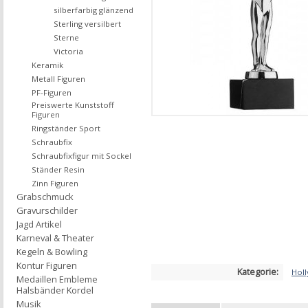
silberfarbig glänzend
Sterling versilbert
Sterne
Victoria
Keramik
Metall Figuren
PF-Figuren
Preiswerte Kunststoff
Figuren
Ringständer Sport
Schraubfix
Schraubfixfigur mit Sockel
Ständer Resin
Zinn Figuren
Grabschmuck
Gravurschilder
Jagd Artikel
Karneval & Theater
Kegeln & Bowling
Kontur Figuren
Kategorie:
Hol
Medaillen Embleme
Halsbänder Kordel
Musik