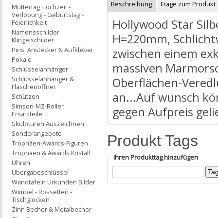
Beschreibung
Frage zum Produkt
Muttertag Hochzeit -
Verlobung - Geburtstag -
Hollywood Star Silb
Feierlichkeit
Namensschilder
H=220mm, Schlichtwe
Klingelschilder
Pins, Anstecker & Aufkleber
zwischen einem exkl
Pokale
massiven Marmorsoc
Schlüsselanhänger
Schlüsselanhänger &
Oberflächen-Veredl
Flaschenöffner
an...Auf wunsch kö
Schützen
Simson-MZ-Roller
gegen Aufpreis geli
Ersatzteile
Skulpturen Auszeichnen
Sonderangebote
Produkt Tags
Trophäen-Awards-Figuren
Trophäen & Awards Kristall
Ihren Produkttag hinzufügen
Uhren
Übergabeschlüssel
Wandtafeln Urkunden Bilder
Wimpel - Rossetten -
Tischglocken
Zinn Becher & Metalbecher