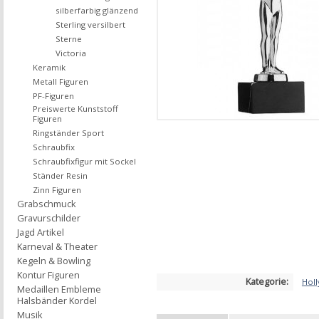
silberfarbig glänzend
Sterling versilbert
Sterne
Victoria
Keramik
Metall Figuren
PF-Figuren
Preiswerte Kunststoff
Figuren
Ringständer Sport
Schraubfix
Schraubfixfigur mit Sockel
Ständer Resin
Zinn Figuren
Grabschmuck
Gravurschilder
Jagd Artikel
Karneval & Theater
Kegeln & Bowling
Kontur Figuren
Kategorie:
Hol
Medaillen Embleme
Halsbänder Kordel
Musik