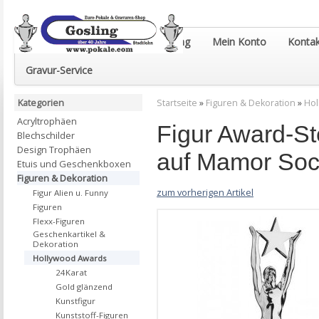
Euro-Pokale & Gravur-Shop Gosling
Mein Konto
Kontak
Gravur-Service
Kategorien
Startseite
»
Figuren & Dekoration
»
Hol
Acryltrophäen
Figur Award-St
Blechschilder
Design Trophäen
auf Mamor Soc
Etuis und Geschenkboxen
Figuren & Dekoration
zum vorherigen Artikel
Figur Alien u. Funny
Figuren
Flexx-Figuren
Geschenkartikel &
Dekoration
Hollywood Awards
24Karat
Gold glänzend
Kunstfigur
Kunststoff-Figuren