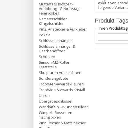
exklusiven Krist
Muttertag Hochzeit -
folgende Variant
Verlobung - Geburtstag -
Feierlichkeit
Namensschilder
Produkt Tag
Klingelschilder
Ihren Produktta
Pins, Anstecker & Aufkleber
Pokale
Schlüsselanhänger
Schlüsselanhänger &
Flaschenöffner
Schützen
Simson-MZ-Roller
Ersatzteile
Skulpturen Auszeichnen
Sonderangebote
Trophäen-Awards-Figuren
Trophäen & Awards Kristall
Uhren
Übergabeschlüssel
Wandtafeln Urkunden Bilder
Wimpel - Rossetten -
Tischglocken
Zinn Becher & Metalbecher