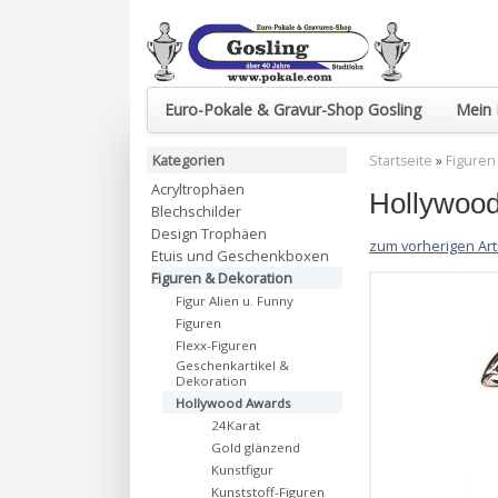
Euro-Pokale & Gravur-Shop Gosling
Mein 
Kategorien
Startseite
»
Figuren
Acryltrophäen
Hollywood
Blechschilder
Design Trophäen
zum vorherigen Art
Etuis und Geschenkboxen
Figuren & Dekoration
Figur Alien u. Funny
Figuren
Flexx-Figuren
Geschenkartikel &
Dekoration
Hollywood Awards
24Karat
Gold glänzend
Kunstfigur
Kunststoff-Figuren