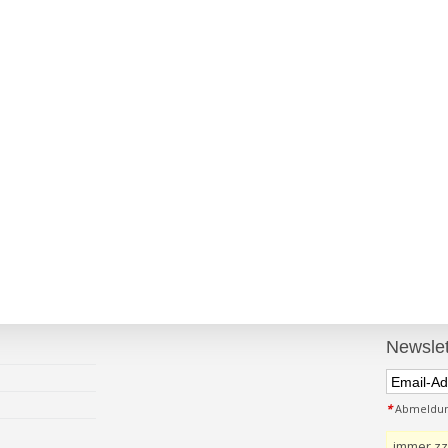
Newslet
*
Abmeldung
immer zz