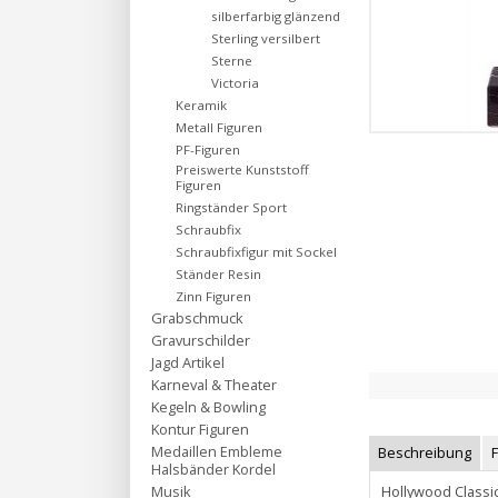
silberfarbig glänzend
Sterling versilbert
Sterne
Victoria
Keramik
Metall Figuren
PF-Figuren
Preiswerte Kunststoff
Figuren
Ringständer Sport
Schraubfix
Schraubfixfigur mit Sockel
Ständer Resin
Zinn Figuren
Grabschmuck
Gravurschilder
Jagd Artikel
Karneval & Theater
Kegeln & Bowling
Kontur Figuren
Medaillen Embleme
Beschreibung
Halsbänder Kordel
Hollywood Classic
Musik