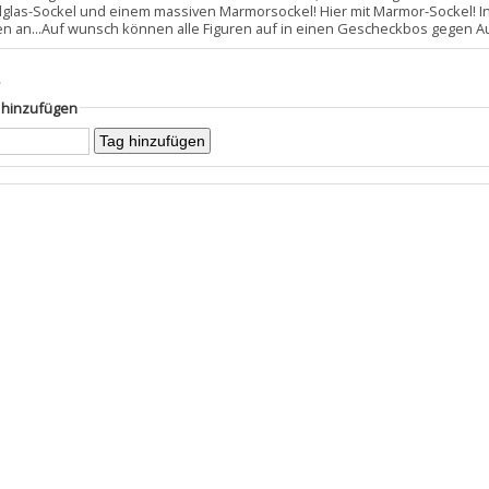
allglas-Sockel und einem massiven Marmorsockel! Hier mit Marmor-Sockel! I
en an...Auf wunsch können alle Figuren auf in einen Gescheckbos gegen Au
s
g hinzufügen