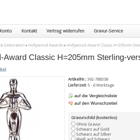
Konto
Kontakt
Vertrag widerrufen
Gravur-Service
 & Dekoration
»
Hollywood Awards
»
Hollywood-Award Classic H=205mm Sterl
-Award Classic H=205mm Sterling-vers
ikel
ArtikelNr.:
392-78833B
Lieferzeit
: 5 - 6 Werktage
auf die Vergleichsliste
auf den Wunschzettel
Gravurschild (kostenlos)
Ohne Gravur
Schwarz auf Gold
Schwarz auf Silber
Weiß auf Schwarz