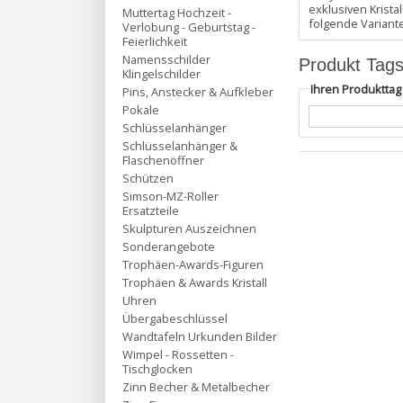
exklusiven Krist
Muttertag Hochzeit -
folgende Variant
Verlobung - Geburtstag -
Feierlichkeit
Namensschilder
Produkt Tag
Klingelschilder
Ihren Produktta
Pins, Anstecker & Aufkleber
Pokale
Schlüsselanhänger
Schlüsselanhänger &
Flaschenöffner
Schützen
Simson-MZ-Roller
Ersatzteile
Skulpturen Auszeichnen
Sonderangebote
Trophäen-Awards-Figuren
Trophäen & Awards Kristall
Uhren
Übergabeschlüssel
Wandtafeln Urkunden Bilder
Wimpel - Rossetten -
Tischglocken
Zinn Becher & Metalbecher