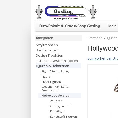
Euro-Pokale & Gravur-Shop Gosling
Mein 
Kategorien
Startseite
»
Figuren
Acryltrophäen
Hollywood
Blechschilder
Design Trophäen
zum vorherigen Art
Etuis und Geschenkboxen
Figuren & Dekoration
Figur Alien u. Funny
Figuren
Flexx-Figuren
Geschenkartikel &
Dekoration
Hollywood Awards
24Karat
Gold glänzend
Kunstfigur
Kunststoff-Figuren