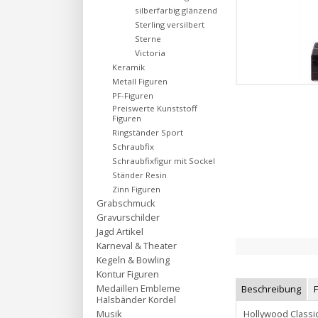
silberfarbig glänzend
Sterling versilbert
Sterne
Victoria
Keramik
Metall Figuren
PF-Figuren
Preiswerte Kunststoff
Figuren
Ringständer Sport
Schraubfix
Schraubfixfigur mit Sockel
Ständer Resin
Zinn Figuren
Grabschmuck
Gravurschilder
Jagd Artikel
Karneval & Theater
Kegeln & Bowling
Kontur Figuren
Medaillen Embleme
Beschreibung
Halsbänder Kordel
Hollywood Classic
Musik