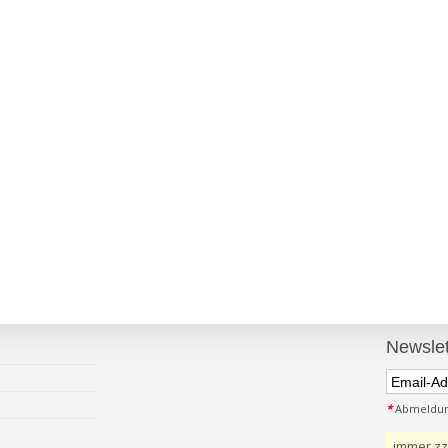
Newslet
*
Abmeldung
immer zz