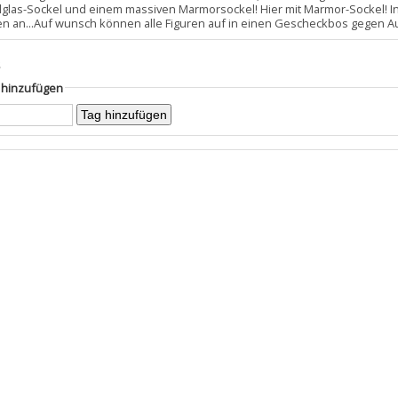
allglas-Sockel und einem massiven Marmorsockel! Hier mit Marmor-Sockel! I
en an...Auf wunsch können alle Figuren auf in einen Gescheckbos gegen Au
s
g hinzufügen