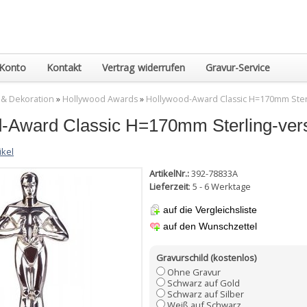
Konto
Kontakt
Vertrag widerrufen
Gravur-Service
 & Dekoration
»
Hollywood Awards
»
Hollywood-Award Classic H=170mm Sterl
-Award Classic H=170mm Sterling-vers
ikel
ArtikelNr.:
392-78833A
Lieferzeit
: 5 - 6 Werktage
auf die Vergleichsliste
auf den Wunschzettel
Gravurschild (kostenlos)
Ohne Gravur
Schwarz auf Gold
Schwarz auf Silber
Weiß auf Schwarz