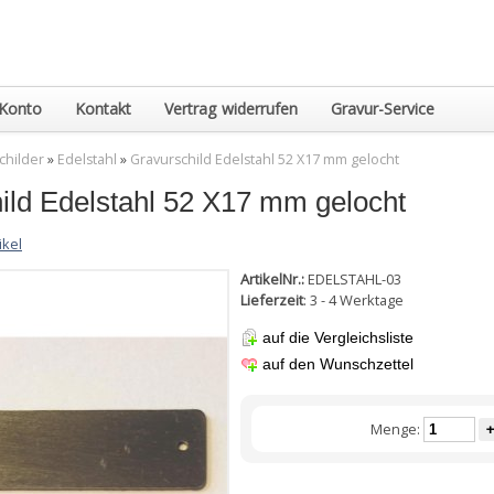
Konto
Kontakt
Vertrag widerrufen
Gravur-Service
childer
»
Edelstahl
»
Gravurschild Edelstahl 52 X17 mm gelocht
ild Edelstahl 52 X17 mm gelocht
ikel
ArtikelNr.:
EDELSTAHL-03
Lieferzeit
: 3 - 4 Werktage
auf die Vergleichsliste
auf den Wunschzettel
Menge:
+