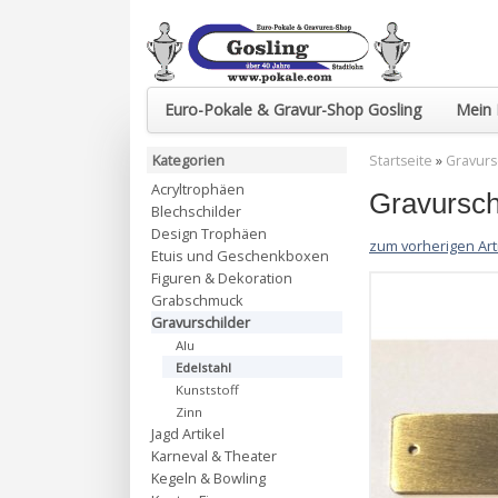
Euro-Pokale & Gravur-Shop Gosling
Mein 
Kategorien
Startseite
»
Gravurs
Acryltrophäen
Gravursch
Blechschilder
Design Trophäen
zum vorherigen Art
Etuis und Geschenkboxen
Figuren & Dekoration
Grabschmuck
Gravurschilder
Alu
Edelstahl
Kunststoff
Zinn
Jagd Artikel
Karneval & Theater
Kegeln & Bowling