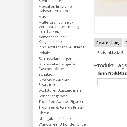
Kontur Figuren
Medaillen Embleme
Halsbänder Kordel
Musik
Muttertag Hochzeit -
Verlobung - Geburtstag -
Feierlichkeit
Namensschilder
Klingelschilder
Beschreibung
Pins, Anstecker & Aufkleber
Preis inklusiv Gr
Pokale
Schlüsselanhänger
Schlüsselanhänger &
Produkt Tag
Flaschenöffner
Ihren Produktta
Schützen
Simson-MZ-Roller
Ersatzteile
Skulpturen Auszeichnen
Sonderangebote
Trophäen-Awards-Figuren
Trophäen & Awards Kristall
Uhren
Übergabeschlüssel
Wandtafeln Urkunden Bilder