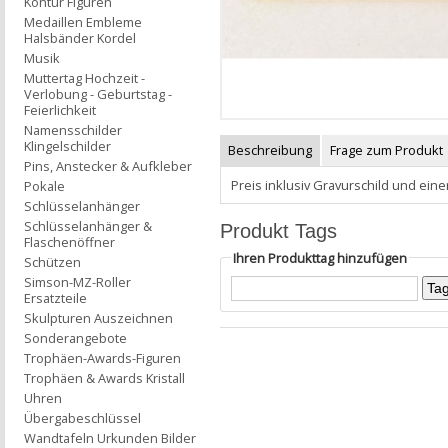
Kontur Figuren
Medaillen Embleme
Halsbänder Kordel
Musik
Muttertag Hochzeit -
Verlobung - Geburtstag -
Feierlichkeit
Namensschilder
Klingelschilder
Beschreibung
Frage zum Produkt
Pins, Anstecker & Aufkleber
Preis inklusiv Gravurschild und eine
Pokale
Schlüsselanhänger
Schlüsselanhänger &
Produkt Tags
Flaschenöffner
Ihren Produkttag hinzufügen
Schützen
Simson-MZ-Roller
Ersatzteile
Skulpturen Auszeichnen
Sonderangebote
Trophäen-Awards-Figuren
Trophäen & Awards Kristall
Uhren
Übergabeschlüssel
Wandtafeln Urkunden Bilder