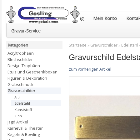
Euro-Pokale & Gravur-Shop Gosling
Mein Konto
Kontak
Gravur-Service
Kategorien
Startseite
»
Gravurschilder
»
Edelstahl
Acryltrophäen
Gravurschild Edels
Blechschilder
Design Trophäen
zum vorherigen Artikel
Etuis und Geschenkboxen
Figuren & Dekoration
Grabschmuck
Gravurschilder
Alu
Edelstahl
Kunststoff
Zinn
Jagd Artikel
Karneval & Theater
Kegeln & Bowling