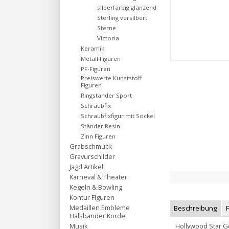
silberfarbig glänzend
Sterling versilbert
Sterne
Victoria
Keramik
Metall Figuren
PF-Figuren
Preiswerte Kunststoff
Figuren
Ringständer Sport
Schraubfix
Schraubfixfigur mit Sockel
Ständer Resin
Zinn Figuren
Grabschmuck
Gravurschilder
Jagd Artikel
Karneval & Theater
Kegeln & Bowling
Kontur Figuren
Medaillen Embleme
Beschreibung
Halsbänder Kordel
Hollywood Star G
Musik