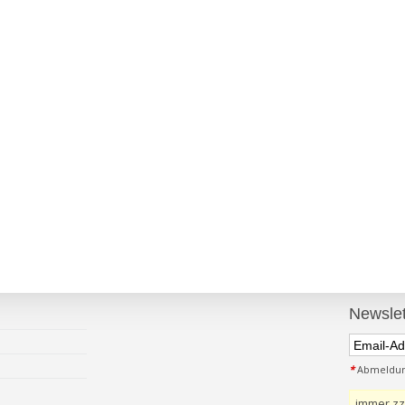
Newslet
*
Abmeldung
immer zz