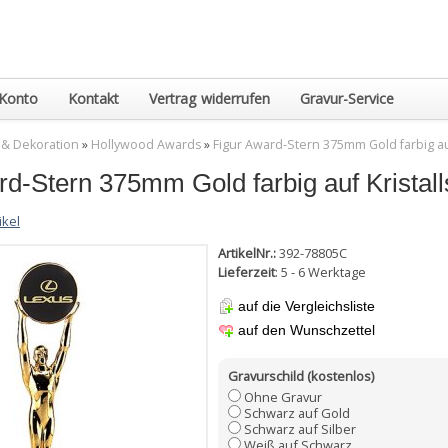
Konto
Kontakt
Vertrag widerrufen
Gravur-Service
 & Dekoration
»
Hollywood Awards
»
Figur Award-Stern 375mm Gold farbig auf
rd-Stern 375mm Gold farbig auf Kristall
ikel
ArtikelNr.:
392-78805C
Lieferzeit
: 5 - 6 Werktage
auf die Vergleichsliste
auf den Wunschzettel
Gravurschild (kostenlos)
Ohne Gravur
Schwarz auf Gold
Schwarz auf Silber
Weiß auf Schwarz