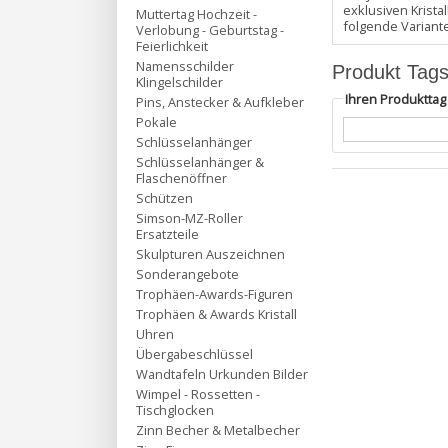
exklusiven Krist
Muttertag Hochzeit -
folgende Variant
Verlobung - Geburtstag -
Feierlichkeit
Namensschilder
Produkt Tag
Klingelschilder
Ihren Produktta
Pins, Anstecker & Aufkleber
Pokale
Schlüsselanhänger
Schlüsselanhänger &
Flaschenöffner
Schützen
Simson-MZ-Roller
Ersatzteile
Skulpturen Auszeichnen
Sonderangebote
Trophäen-Awards-Figuren
Trophäen & Awards Kristall
Uhren
Übergabeschlüssel
Wandtafeln Urkunden Bilder
Wimpel - Rossetten -
Tischglocken
Zinn Becher & Metalbecher