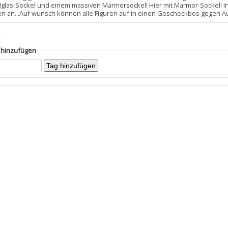
allglas-Sockel und einem massiven Marmorsockel! Hier mit Marmor-Sockel! I
en an...Auf wunsch können alle Figuren auf in einen Gescheckbos gegen Au
s
g hinzufügen