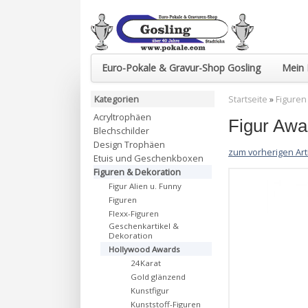
Euro-Pokale & Gravur-Shop Gosling
Mein 
Kategorien
Startseite
»
Figuren
Acryltrophäen
Figur Awa
Blechschilder
Design Trophäen
zum vorherigen Art
Etuis und Geschenkboxen
Figuren & Dekoration
Figur Alien u. Funny
Figuren
Flexx-Figuren
Geschenkartikel &
Dekoration
Hollywood Awards
24Karat
Gold glänzend
Kunstfigur
Kunststoff-Figuren