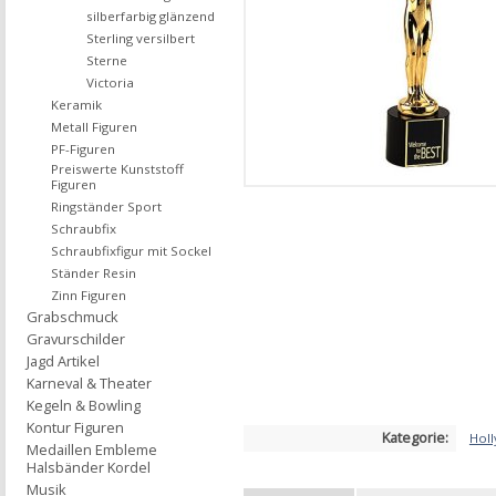
silberfarbig glänzend
Sterling versilbert
Sterne
Victoria
Keramik
Metall Figuren
PF-Figuren
Preiswerte Kunststoff
Figuren
Ringständer Sport
Schraubfix
Schraubfixfigur mit Sockel
Ständer Resin
Zinn Figuren
Grabschmuck
Gravurschilder
Jagd Artikel
Karneval & Theater
Kegeln & Bowling
Kontur Figuren
Kategorie:
Hol
Medaillen Embleme
Halsbänder Kordel
Musik