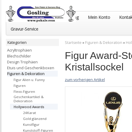
Euro-Pokale & Gravur-Shop Gosling
Mein Konto
Kontak
Gravur-Service
Kategorien
Startseite
»
Figuren & Dekoration
»
Hol
Acryltrophäen
Figur Award-St
Blechschilder
Design Trophäen
Kristallsockel
Etuis und Geschenkboxen
Figuren & Dekoration
zum vorherigen Artikel
Figur Alien u. Funny
Figuren
Flexx-Figuren
Geschenkartikel &
Dekoration
Hollywood Awards
24Karat
Gold glänzend
Kunstfigur
Kunststoff-Figuren