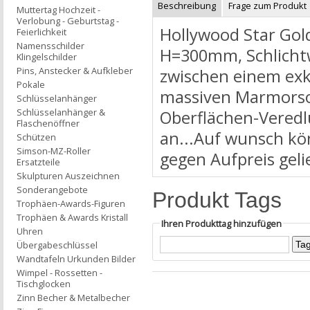
Beschreibung
Frage zum Produkt
Muttertag Hochzeit -
Verlobung - Geburtstag -
Hollywood Star Gol
Feierlichkeit
Namensschilder
H=300mm, Schlichtwe
Klingelschilder
Pins, Anstecker & Aufkleber
zwischen einem exkl
Pokale
massiven Marmorsoc
Schlüsselanhänger
Schlüsselanhänger &
Oberflächen-Veredl
Flaschenöffner
an...Auf wunsch kö
Schützen
Simson-MZ-Roller
gegen Aufpreis geli
Ersatzteile
Skulpturen Auszeichnen
Sonderangebote
Produkt Tags
Trophäen-Awards-Figuren
Trophäen & Awards Kristall
Ihren Produkttag hinzufügen
Uhren
Übergabeschlüssel
Wandtafeln Urkunden Bilder
Wimpel - Rossetten -
Tischglocken
Zinn Becher & Metalbecher