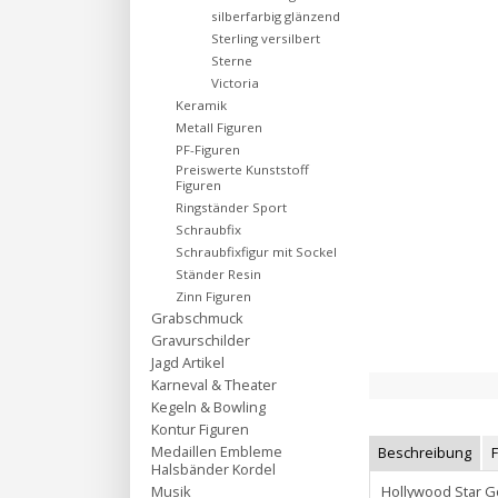
silberfarbig glänzend
Sterling versilbert
Sterne
Victoria
Keramik
Metall Figuren
PF-Figuren
Preiswerte Kunststoff
Figuren
Ringständer Sport
Schraubfix
Schraubfixfigur mit Sockel
Ständer Resin
Zinn Figuren
Grabschmuck
Gravurschilder
Jagd Artikel
Karneval & Theater
Kegeln & Bowling
Kontur Figuren
Medaillen Embleme
Beschreibung
Halsbänder Kordel
Hollywood Star G
Musik