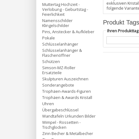
exklusiven Krist
Muttertag Hochzeit -
folgende Variant
Verlobung - Geburtstag -
Feierlichkeit
Namensschilder
Produkt Tag
Klingelschilder
Ihren Produktta
Pins, Anstecker & Aufkleber
Pokale
Schlüsselanhänger
Schlüsselanhänger &
Flaschenöffner
Schützen
Simson-MZ-Roller
Ersatzteile
Skulpturen Auszeichnen
Sonderangebote
Trophäen-Awards-Figuren
Trophäen & Awards Kristall
Uhren
Übergabeschlüssel
Wandtafeln Urkunden Bilder
Wimpel - Rossetten -
Tischglocken
Zinn Becher & Metalbecher