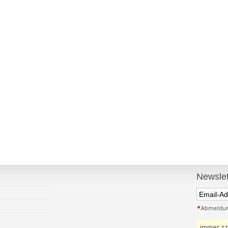
Newslet
*
Abmeldung
immer zz