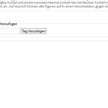
allglas-Sockel und einem massiven Marmorsockel! Hier mit Marmor-Sockel! I
en an...Auf wunsch können alle Figuren auf in einen Gescheckbos gegen Au
s
g hinzufügen