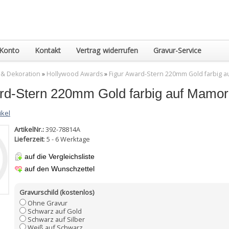
Konto
Kontakt
Vertrag widerrufen
Gravur-Service
 & Dekoration
»
Hollywood Awards
»
Figur Award-Stern 220mm Gold farbig a
rd-Stern 220mm Gold farbig auf Mamor
ikel
ArtikelNr.:
392-78814A
Lieferzeit
: 5 - 6 Werktage
auf die Vergleichsliste
auf den Wunschzettel
Gravurschild (kostenlos)
Ohne Gravur
Schwarz auf Gold
Schwarz auf Silber
Weiß auf Schwarz