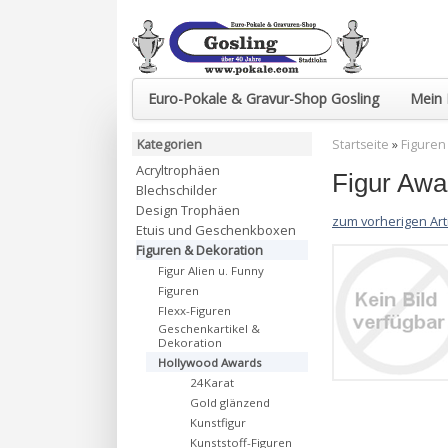
Euro-Pokale & Gravur-Shop Gosling
Mein 
Kategorien
Startseite
»
Figuren
Acryltrophäen
Figur Awa
Blechschilder
Design Trophäen
zum vorherigen Art
Etuis und Geschenkboxen
Figuren & Dekoration
Figur Alien u. Funny
Figuren
Flexx-Figuren
Geschenkartikel &
Dekoration
Hollywood Awards
24Karat
Gold glänzend
Kunstfigur
Kunststoff-Figuren