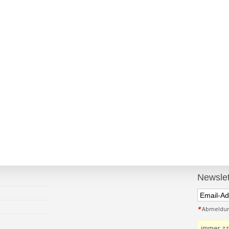
Newslet
*
Abmeldung
immer zz