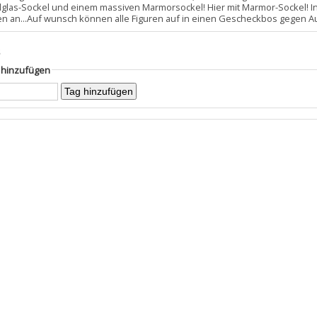
allglas-Sockel und einem massiven Marmorsockel! Hier mit Marmor-Sockel! I
en an...Auf wunsch können alle Figuren auf in einen Gescheckbos gegen Au
s
g hinzufügen