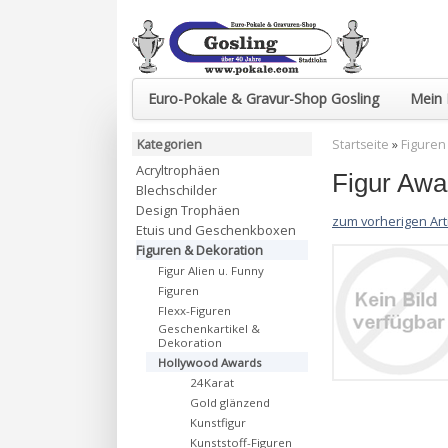
Euro-Pokale & Gravur-Shop Gosling
Mein 
Kategorien
Startseite
»
Figuren
Acryltrophäen
Figur Awa
Blechschilder
Design Trophäen
zum vorherigen Art
Etuis und Geschenkboxen
Figuren & Dekoration
Figur Alien u. Funny
Figuren
Flexx-Figuren
Geschenkartikel &
Dekoration
Hollywood Awards
24Karat
Gold glänzend
Kunstfigur
Kunststoff-Figuren