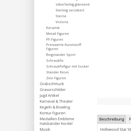
silberfarbig glänzend
Sterling versilbert
Sterne
Victoria
Keramik
Metall Figuren
PF-Figuren
Preiswerte Kunststoff
Figuren
Ringständer Sport
Schraubfix
Schraubfixfigur mit Sockel
Ständer Resin
Zinn Figuren
Grabschmuck
Gravurschilder
Jagd Artikel
Karneval & Theater
Kegeln & Bowling
Kontur Figuren
Medaillen Embleme
Beschreibung
Halsbänder Kordel
Hollywood Star St
Musik