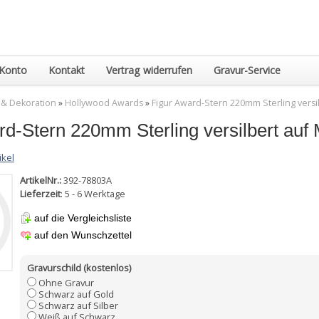
Konto
Kontakt
Vertrag widerrufen
Gravur-Service
 & Dekoration
»
Hollywood Awards
»
Figur Award-Stern 220mm Sterling versi
rd-Stern 220mm Sterling versilbert au
ikel
ArtikelNr.:
392-78803A
Lieferzeit
: 5 - 6 Werktage
auf die Vergleichsliste
auf den Wunschzettel
Gravurschild (kostenlos)
Ohne Gravur
Schwarz auf Gold
Schwarz auf Silber
Weiß auf Schwarz