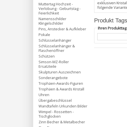
exklusiven Krist
Muttertag Hochzeit -
folgende Variant
Verlobung - Geburtstag -
Feierlichkeit
Namensschilder
Produkt Tag
Klingelschilder
Ihren Produktta
Pins, Anstecker & Aufkleber
Pokale
Schlüsselanhänger
Schlüsselanhänger &
Flaschenöffner
Schützen
Simson-MZ-Roller
Ersatzteile
Skulpturen Auszeichnen
Sonderangebote
Trophäen-Awards-Figuren
Trophäen & Awards Kristall
Uhren
Übergabeschlüssel
Wandtafeln Urkunden Bilder
Wimpel - Rossetten -
Tischglocken
Zinn Becher & Metalbecher