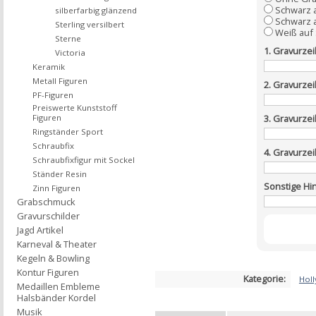
Schwarz 
silberfarbig glänzend
Schwarz a
Sterling versilbert
Weiß auf
Sterne
1. Gravurzei
Victoria
Keramik
Metall Figuren
2. Gravurzei
PF-Figuren
Preiswerte Kunststoff
Figuren
3. Gravurzei
Ringständer Sport
Schraubfix
4. Gravurzei
Schraubfixfigur mit Sockel
Ständer Resin
Sonstige Hi
Zinn Figuren
Grabschmuck
Gravurschilder
Jagd Artikel
Karneval & Theater
Kegeln & Bowling
Kontur Figuren
Kategorie:
Hol
Medaillen Embleme
Halsbänder Kordel
Musik