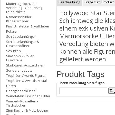
Beschreibung
Frage zum Produkt
Muttertag Hochzeit -
Verlobung - Geburtstag -
Hollywood Star Ste
Feierlichkeit
Namensschilder
Schlichtweg die kla
Klingelschilder
Pins, Anstecker & Aufkleber
einem exklusiven Kr
Pokale
Marmorsockel! Hier
Schlüsselanhänger
Schlüsselanhänger &
Veredlung bieten w
Flaschenöffner
können alle Figure
Schützen
Simson-MZ-Roller
geliefert werden
Ersatzteile
Skulpturen Auszeichnen
Sonderangebote
Produkt Tags
Trophäen-Awards-Figuren
Trophäen & Awards Kristall
Ihren Produkttag hinzufügen
Uhren
Übergabeschlüssel
Wandtafeln Urkunden Bilder
Wimpel - Rossetten -
Tischglocken
Zinn Becher & Metalbecher