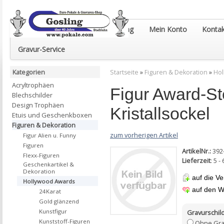
Euro-Pokale & Gravur-Shop Gosling
Mein Konto
Kontak
Gravur-Service
Kategorien
Startseite
»
Figuren & Dekoration
»
Hol
Acryltrophäen
Figur Award-St
Blechschilder
Design Trophäen
Kristallsockel
Etuis und Geschenkboxen
Figuren & Dekoration
zum vorherigen Artikel
Figur Alien u. Funny
Figuren
ArtikelNr.:
392
Flexx-Figuren
Lieferzeit
: 5 
Geschenkartikel &
Dekoration
auf die Ve
Hollywood Awards
auf den W
24Karat
Gold glänzend
Kunstfigur
Gravurschild
Kunststoff-Figuren
Ohne Gra