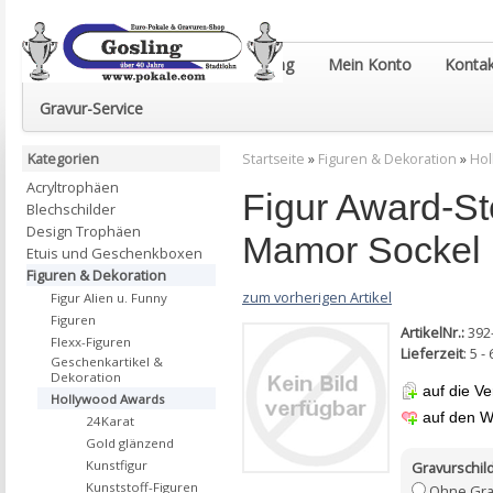
Euro-Pokale & Gravur-Shop Gosling
Mein Konto
Kontak
Gravur-Service
Kategorien
Startseite
»
Figuren & Dekoration
»
Hol
Acryltrophäen
Figur Award-St
Blechschilder
Design Trophäen
Mamor Sockel
Etuis und Geschenkboxen
Figuren & Dekoration
zum vorherigen Artikel
Figur Alien u. Funny
Figuren
ArtikelNr.:
392
Flexx-Figuren
Lieferzeit
: 5 
Geschenkartikel &
Dekoration
auf die Ve
Hollywood Awards
auf den W
24Karat
Gold glänzend
Kunstfigur
Gravurschild
Kunststoff-Figuren
Ohne Gra