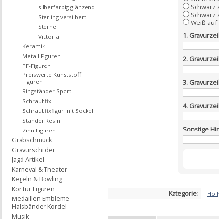
Schwarz 
silberfarbig glänzend
Schwarz a
Sterling versilbert
Weiß auf
Sterne
1. Gravurzei
Victoria
Keramik
Metall Figuren
2. Gravurzei
PF-Figuren
Preiswerte Kunststoff
Figuren
3. Gravurzei
Ringständer Sport
Schraubfix
4. Gravurzei
Schraubfixfigur mit Sockel
Ständer Resin
Sonstige Hi
Zinn Figuren
Grabschmuck
Gravurschilder
Jagd Artikel
Karneval & Theater
Kegeln & Bowling
Kontur Figuren
Kategorie:
Hol
Medaillen Embleme
Halsbänder Kordel
Musik