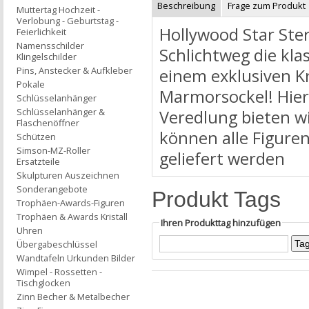
Beschreibung
Frage zum Produkt
Muttertag Hochzeit -
Verlobung - Geburtstag -
Hollywood Star Ste
Feierlichkeit
Namensschilder
Schlichtweg die kla
Klingelschilder
Pins, Anstecker & Aufkleber
einem exklusiven Kr
Pokale
Marmorsockel! Hier
Schlüsselanhänger
Schlüsselanhänger &
Veredlung bieten w
Flaschenöffner
können alle Figure
Schützen
Simson-MZ-Roller
geliefert werden
Ersatzteile
Skulpturen Auszeichnen
Sonderangebote
Produkt Tags
Trophäen-Awards-Figuren
Trophäen & Awards Kristall
Ihren Produkttag hinzufügen
Uhren
Übergabeschlüssel
Wandtafeln Urkunden Bilder
Wimpel - Rossetten -
Tischglocken
Zinn Becher & Metalbecher