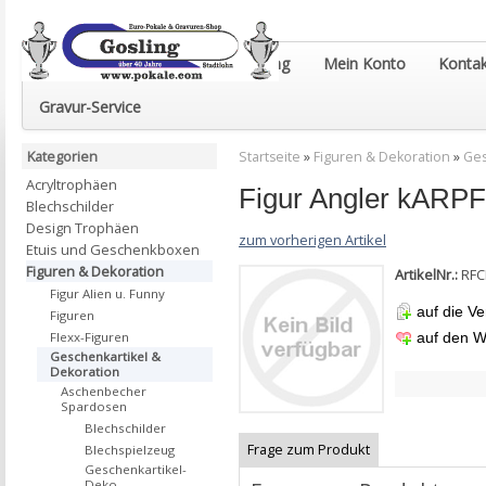
Euro-Pokale & Gravur-Shop Gosling
Mein Konto
Kontak
Gravur-Service
Kategorien
Startseite
»
Figuren & Dekoration
»
Ges
Acryltrophäen
Figur Angler kAR
Blechschilder
Design Trophäen
zum vorherigen Artikel
Etuis und Geschenkboxen
Figuren & Dekoration
ArtikelNr.:
RFC
Figur Alien u. Funny
auf die Ve
Figuren
Flexx-Figuren
auf den W
Geschenkartikel &
Dekoration
Aschenbecher
Spardosen
Blechschilder
Frage zum Produkt
Blechspielzeug
Geschenkartikel-
Deko