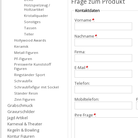
Frage zum Produkt
Holzspielzeug /
Holtzartikel
Kontaktdaten
Kristallquader
Vorname
*
:
Sonstiges
Tassen
Teller
Nachname
*
:
Hollywood Awards
Keramik
Firma:
Metall Figuren
PF-Figuren
Preiswerte Kunststoff
E-Mail
*
:
Figuren
Ringständer Sport
Schraubfix
Telefon:
Schraubfixfigur mit Sockel
Ständer Resin
Mobiltelefon:
F
Zinn Figuren
Grabschmuck
Gravurschilder
Ihre Frage
*
:
Jagd Artikel
Karneval & Theater
Kegeln & Bowling
Kontur Figuren