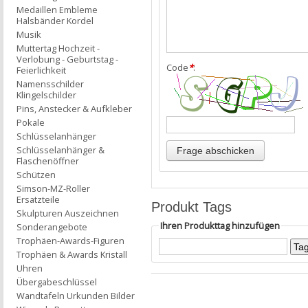
Medaillen Embleme
Halsbänder Kordel
Musik
Muttertag Hochzeit -
Verlobung - Geburtstag -
Code
*
:
Feierlichkeit
Namensschilder
Klingelschilder
Pins, Anstecker & Aufkleber
Pokale
Schlüsselanhänger
Schlüsselanhänger &
Flaschenöffner
Schützen
Simson-MZ-Roller
Ersatzteile
Produkt Tags
Skulpturen Auszeichnen
Ihren Produkttag hinzufügen
Sonderangebote
Trophäen-Awards-Figuren
Trophäen & Awards Kristall
Uhren
Übergabeschlüssel
Wandtafeln Urkunden Bilder