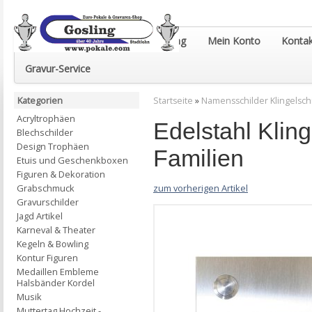
Euro-Pokale & Gravur-Shop Gosling
Mein Konto
Kontak
Gravur-Service
Kategorien
Startseite
»
Namensschilder Klingelsch
Acryltrophäen
Edelstahl Klin
Blechschilder
Design Trophäen
Familien
Etuis und Geschenkboxen
Figuren & Dekoration
zum vorherigen Artikel
Grabschmuck
Gravurschilder
Jagd Artikel
Karneval & Theater
Kegeln & Bowling
Kontur Figuren
Medaillen Embleme
Halsbänder Kordel
Musik
Muttertag Hochzeit -