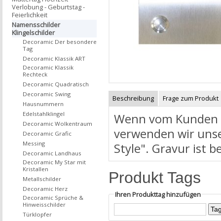
Verlobung - Geburtstag -
Feierlichkeit
Namensschilder
Klingelschilder
Decoramic Der besondere
Tag
Decoramic Klassik ART
Decoramic Klassik
Rechteck
Decoramic Quadratisch
Decoramic Swing
Beschreibung
Frage zum Produkt
Hausnummern
Edelstahlklingel
Wenn vom Kunden ni
Decoramic Wolkentraum
verwenden wir unse
Decoramic Grafic
Messing
Style". Gravur ist b
Decoramic Landhaus
Decoramic My Star mit
Kristallen
Produkt Tags
Metallschilder
Decoramic Herz
Ihren Produkttag hinzufügen
Decoramic Sprüche &
Hinweisschilder
Türklopfer