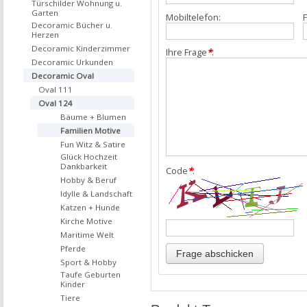
Türschilder Wohnung u.
Garten
Mobiltelefon:
F
Decoramic Bücher u.
Herzen
Decoramic Kinderzimmer
Ihre Frage
*
:
Decoramic Urkunden
Decoramic Oval
Oval 111
Oval 124
Bäume + Blumen
Familien Motive
Fun Witz & Satire
Glück Hochzeit
Dankbarkeit
Code
*
:
Hobby & Beruf
Idylle & Landschaft
Katzen + Hunde
Kirche Motive
Maritime Welt
Pferde
Sport & Hobby
Taufe Geburten
Kinder
Tiere