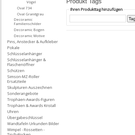
Produkt Tags
Vögel
Oval 734
Ihren Produkttag hinzufügen
Oval Granitgrau
Decoramic
Familienschilder
Decoramic Bogen
Decoramic Motive
Pins, Anstecker & Aufkleber
Pokale
Schlüsselanhänger
Schlüsselanhänger &
Flaschenöffner
Schützen
Simson-MZ-Roller
Ersatzteile
Skulpturen Auszeichnen
Sonderangebote
Trophäen-Awards-Figuren
Trophäen & Awards Kristall
Uhren
Übergabeschlüssel
Wandtafeln Urkunden Bilder
Wimpel - Rossetten -
Tischglocken