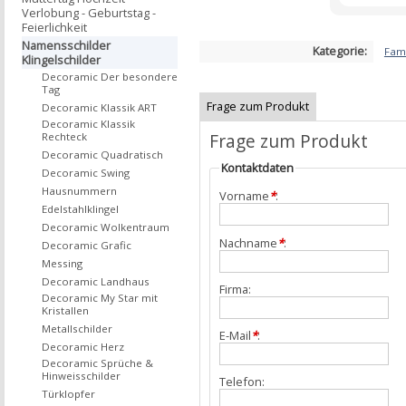
Verlobung - Geburtstag -
Feierlichkeit
Namensschilder
Kategorie:
Fami
Klingelschilder
Decoramic Der besondere
Tag
Frage zum Produkt
Decoramic Klassik ART
Decoramic Klassik
Frage zum Produkt
Rechteck
Decoramic Quadratisch
Kontaktdaten
Decoramic Swing
Hausnummern
Vorname
*
:
Edelstahlklingel
Decoramic Wolkentraum
Nachname
*
:
Decoramic Grafic
Messing
Decoramic Landhaus
Firma:
Decoramic My Star mit
Kristallen
Metallschilder
E-Mail
*
:
Decoramic Herz
Decoramic Sprüche &
Hinweisschilder
Telefon:
Türklopfer