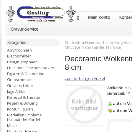
Euro-Pokale & Gravur-Shop Gosling
Mein Konto
Kontak
Gravur-Service
Kategorien
Startseite
»
Namensschilder Klingelsch
Motiv Igel Vater Familie 11 x 8 cm
Acryltrophäen
Blechschilder
Decoramic Wolkentra
Design Trophäen
8 cm
Etuis und Geschenkboxen
Figuren & Dekoration
zum vorherigen Artikel
Grabschmuck
Gravurschilder
ArtikelNr.:
532
Jagd Artikel
Lieferzeit
: 17
Karneval & Theater
Kegeln & Bowling
auf die Ve
Kontur Figuren
auf den W
Medaillen Embleme
Halsbänder Kordel
Musik
Muttertag Hochzeit -