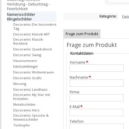
Verlobung - Geburtstag -
Feierlichkeit
Namensschilder
Kategorie:
Fami
Klingelschilder
Decoramic Der besondere
Tag
Frage zum Produkt
Decoramic Klassik ART
Decoramic Klassik
Frage zum Produkt
Rechteck
Decoramic Quadratisch
Kontaktdaten
Decoramic Swing
Hausnummern
Vorname
*
:
Edelstahlklingel
Decoramic Wolkentraum
Nachname
*
:
Decoramic Grafic
Messing
Decoramic Landhaus
Firma:
Decoramic My Star mit
Kristallen
Metallschilder
E-Mail
*
:
Decoramic Herz
Decoramic Sprüche &
Hinweisschilder
Telefon:
Türklopfer