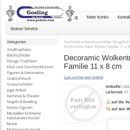
Euro-Pokale & Gravur-Shop Gosling
Mein Konto
Kontak
Gravur-Service
Kategorien
Startseite
»
Namensschilder Klingelsch
Motiv Eulen Vater Mutter Familie 11 x 
Acryltrophäen
Blechschilder
Decoramic Wolkentr
Design Trophäen
Familie 11 x 8 cm
Etuis und Geschenkboxen
Figuren & Dekoration
zum vorherigen Artikel
Grabschmuck
Gravurschilder
ArtikelNr.:
532
Jagd Artikel
Lieferzeit
: 17
Karneval & Theater
Kegeln & Bowling
auf die Ve
Kontur Figuren
auf den W
Medaillen Embleme
Halsbänder Kordel
Musik
Muttertag Hochzeit -