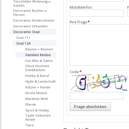
Türschilder Wohnung u.
Garten
Mobiltelefon:
F
Decoramic Bücher u.
Herzen
Decoramic Kinderzimmer
Ihre Frage
*
:
Decoramic Urkunden
Decoramic Oval
Oval 111
Oval 124
Bäume + Blumen
Familien Motive
Fun Witz & Satire
Glück Hochzeit
Dankbarkeit
Code
*
:
Hobby & Beruf
Idylle & Landschaft
Katzen + Hunde
Kirche Motive
Maritime Welt
Pferde
Sport & Hobby
Taufe Geburten
Kinder
Tiere