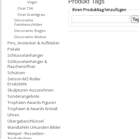
Produkt Tags
Vögel
Oval 734
Ihren Produkttag hinzufügen
Oval Granitgrau
Decoramic
Familienschilder
Decoramic Bogen
Decoramic Motive
Pins, Anstecker & Aufkleber
Pokale
Schlüsselanhänger
Schlüsselanhänger &
Flaschenöffner
Schützen
Simson-MZ-Roller
Ersatzteile
Skulpturen Auszeichnen
Sonderangebote
Trophäen-Awards-Figuren
Trophäen & Awards Kristall
Uhren
Übergabeschlüssel
Wandtafeln Urkunden Bilder
Wimpel - Rossetten -
Tischglocken