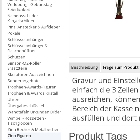
Verlobung - Geburtstag -
Feierlichkeit
Namensschilder
Klingelschilder
Pins, Anstecker & Aufkleber
Pokale
Schlüsselanhänger
Schlüsselanhänger &
Flaschenöffner
Schützen
Simson-MZ-Roller
Beschreibung
Frage zum Produkt
Ersatzteile
Skulpturen Auszeichnen
Gravur und Einstell
Sonderangebote
Trophäen-Awards-Figuren
einfach die 3 Zeilen
Trophäen & Awards Kristall
ausreichen, können
Uhren
Übergabeschlüssel
Bereich der Kasse 
Wandtafeln Urkunden Bilder
ausfüllen und dort
Wimpel - Rossetten -
Tischglocken
Zinn Becher & Metalbecher
Produkt Tags
Zinn Figuren