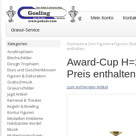
Euro-Pokale & Gravur-Shop Gosling
Mein Konto
Kontak
Gravur-Service
Kategorien
Startseite
»
Zinn Figuren
»
Figuren Sku
enthalten.
Acryltrophäen
Blechschilder
Award-Cup H=2
Design Trophäen
Etuis und Geschenkboxen
Preis enthalten
Figuren & Dekoration
Grabschmuck
zum vorherigen Artikel
Gravurschilder
Jagd Artikel
Karneval & Theater
Kegeln & Bowling
Kontur Figuren
Medaillen Embleme
Halsbänder Kordel
Musik
Muttertag Hochzeit -