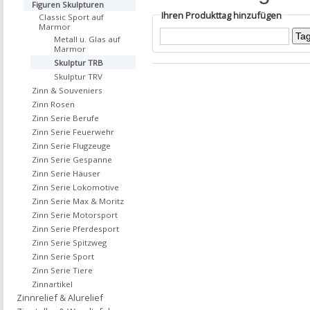
Figuren Skulpturen
Ihren Produkttag hinzufügen
Classic Sport auf
Marmor
Metall u. Glas auf
Marmor
Skulptur TRB
Skulptur TRV
Zinn & Souveniers
Zinn Rosen
Zinn Serie Berufe
Zinn Serie Feuerwehr
Zinn Serie Flugzeuge
Zinn Serie Gespanne
Zinn Serie Häuser
Zinn Serie Lokomotive
Zinn Serie Max & Moritz
Zinn Serie Motorsport
Zinn Serie Pferdesport
Zinn Serie Spitzweg
Zinn Serie Sport
Zinn Serie Tiere
Zinnartikel
Zinnrelief & Alurelief