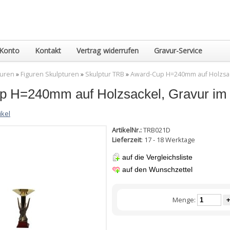
Konto
Kontakt
Vertrag widerrufen
Gravur-Service
guren
»
Figuren Skulpturen
»
Skulptur TRB
»
Award-Cup H=240mm auf Holzsack
 H=240mm auf Holzsackel, Gravur im P
ikel
ArtikelNr.:
TRB021D
Lieferzeit
: 17 - 18 Werktage
auf die Vergleichsliste
auf den Wunschzettel
Menge:
+