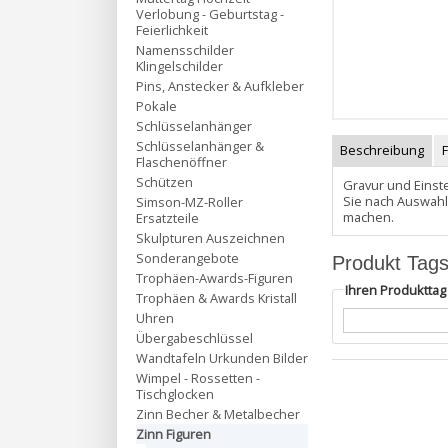
Verlobung - Geburtstag -
Feierlichkeit
Namensschilder
Klingelschilder
Pins, Anstecker & Aufkleber
Pokale
Schlüsselanhänger
Schlüsselanhänger &
Beschreibung
Flaschenöffner
Schützen
Gravur und Einste
Sie nach Auswahl
Simson-MZ-Roller
machen.
Ersatzteile
Skulpturen Auszeichnen
Sonderangebote
Produkt Tag
Trophäen-Awards-Figuren
Ihren Produktta
Trophäen & Awards Kristall
Uhren
Übergabeschlüssel
Wandtafeln Urkunden Bilder
Wimpel - Rossetten -
Tischglocken
Zinn Becher & Metalbecher
Zinn Figuren