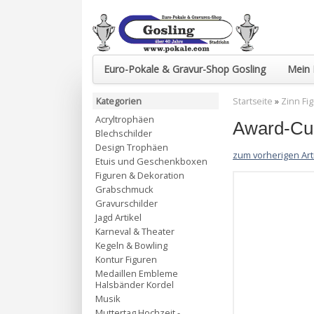
Euro-Pokale & Gravur-Shop Gosling
Mein 
Kategorien
Startseite
»
Zinn Fi
Acryltrophäen
Award-Cup
Blechschilder
Design Trophäen
zum vorherigen Art
Etuis und Geschenkboxen
Figuren & Dekoration
Grabschmuck
Gravurschilder
Jagd Artikel
Karneval & Theater
Kegeln & Bowling
Kontur Figuren
Medaillen Embleme
Halsbänder Kordel
Musik
Muttertag Hochzeit -