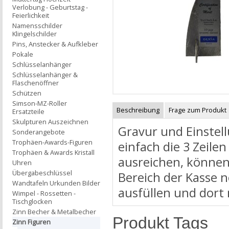
Verlobung - Geburtstag -
Feierlichkeit
Namensschilder
Klingelschilder
Pins, Anstecker & Aufkleber
Pokale
Schlüsselanhänger
Schlüsselanhänger &
Flaschenöffner
Schützen
Simson-MZ-Roller
Beschreibung
Frage zum Produkt
Ersatzteile
Skulpturen Auszeichnen
Gravur und Einstell
Sonderangebote
Trophäen-Awards-Figuren
einfach die 3 Zeilen
Trophäen & Awards Kristall
ausreichen, können
Uhren
Übergabeschlüssel
Bereich der Kasse 
Wandtafeln Urkunden Bilder
ausfüllen und dort
Wimpel - Rossetten -
Tischglocken
Zinn Becher & Metalbecher
Produkt Tags
Zinn Figuren