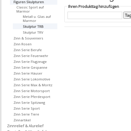
Figuren Skulpturen
Ihren Produkttag hinzufügen
Classic Sport auf
Marmor
Metall u. Glas auf
Marmor
Skulptur TRB
Skulptur TRV
Zinn & Souveniers
Zinn Rosen
Zinn Serie Berufe
Zinn Serie Feuerwehr
Zinn Serie Flugzeuge
Zinn Serie Gespanne
Zinn Serie Häuser
Zinn Serie Lokomotive
Zinn Serie Max & Moritz
Zinn Serie Motorsport
Zinn Serie Pferdesport
Zinn Serie Spitzweg
Zinn Serie Sport
Zinn Serie Tiere
Zinnartikel
Zinnrelief & Alurelief