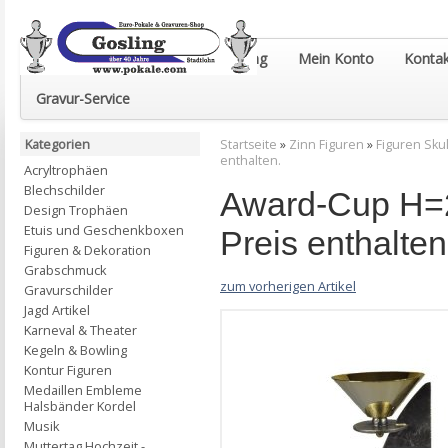
Euro-Pokale & Gravur-Shop Gosling
Mein Konto
Kontak
Gravur-Service
Kategorien
Startseite
»
Zinn Figuren
»
Figuren Sku
enthalten.
Acryltrophäen
Blechschilder
Award-Cup H=2
Design Trophäen
Etuis und Geschenkboxen
Preis enthalten
Figuren & Dekoration
Grabschmuck
zum vorherigen Artikel
Gravurschilder
Jagd Artikel
Karneval & Theater
Kegeln & Bowling
Kontur Figuren
Medaillen Embleme
Halsbänder Kordel
Musik
Muttertag Hochzeit -