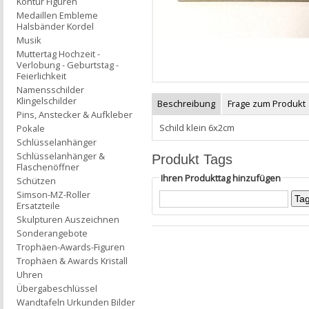
Kontur Figuren
Medaillen Embleme
Halsbänder Kordel
Musik
Muttertag Hochzeit -
Verlobung - Geburtstag -
Feierlichkeit
Namensschilder
Klingelschilder
Beschreibung
Frage zum Produkt
Pins, Anstecker & Aufkleber
Schild klein 6x2cm
Pokale
Schlüsselanhänger
Schlüsselanhänger &
Produkt Tags
Flaschenöffner
Ihren Produkttag hinzufügen
Schützen
Simson-MZ-Roller
Ersatzteile
Skulpturen Auszeichnen
Sonderangebote
Trophäen-Awards-Figuren
Trophäen & Awards Kristall
Uhren
Übergabeschlüssel
Wandtafeln Urkunden Bilder