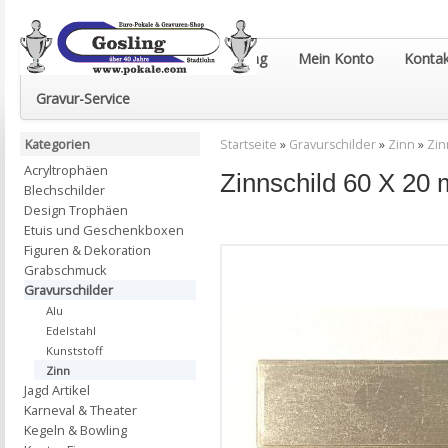
Euro-Pokale & Gravur-Shop Gosling
Mein Konto
Kontak
Gravur-Service
Kategorien
Startseite
»
Gravurschilder
»
Zinn
»
Zin
Acryltrophäen
Zinnschild 60 X 20
Blechschilder
Design Trophäen
Etuis und Geschenkboxen
Figuren & Dekoration
Grabschmuck
Gravurschilder
Alu
Edelstahl
Kunststoff
Zinn
Jagd Artikel
Karneval & Theater
Kegeln & Bowling