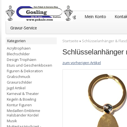
Euro-Pokale & Gravur-Shop Gosling
Mein Konto
Kontak
Gravur-Service
Kategorien
Startseite
»
Schlüsselanhänger & Flas
Acryltrophäen
Schlüsselanhänger 
Blechschilder
Design Trophäen
zum vorherigen Artikel
Etuis und Geschenkboxen
Figuren & Dekoration
Grabschmuck
Gravurschilder
Jagd Artikel
Karneval & Theater
Kegeln & Bowling
Kontur Figuren
Medaillen Embleme
Halsbänder Kordel
Musik
Muttertag Hochzeit -