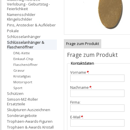
Verlobung - Geburtstag -
Feierlichkeit
Namensschilder
Klingelschilder
Pins, Anstecker & Aufkleber
Pokale
Schlüsselanhänger
Schlüsselanhänger &
Frage zum Produkt
Flaschenöffner
Frage zum Produkt
DNL-Kette
Einkauf-Chip
Kontaktdaten
Flaschenöffner
Gravur
Vorname
*
:
Kristallglas
Motorsport
Nachname
*
:
Sport
Schützen
Simson-MZ-Roller
Firma:
Ersatzteile
Skulpturen Auszeichnen
Sonderangebote
E-Mail
*
:
Trophäen-Awards-Figuren
Trophäen & Awards Kristall