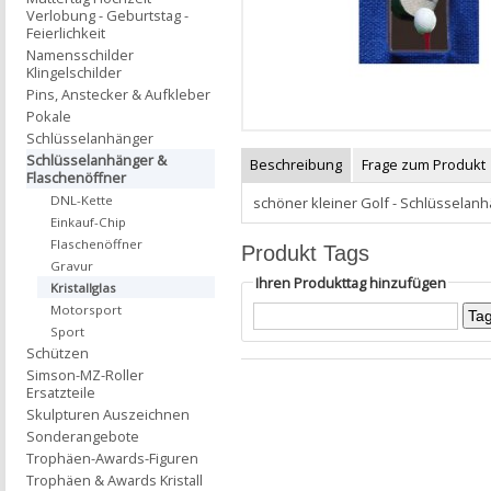
Verlobung - Geburtstag -
Feierlichkeit
Namensschilder
Klingelschilder
Pins, Anstecker & Aufkleber
Pokale
Schlüsselanhänger
Schlüsselanhänger &
Beschreibung
Frage zum Produkt
Flaschenöffner
DNL-Kette
schöner kleiner Golf - Schlüssela
Einkauf-Chip
Flaschenöffner
Produkt Tags
Gravur
Ihren Produkttag hinzufügen
Kristallglas
Motorsport
Sport
Schützen
Simson-MZ-Roller
Ersatzteile
Skulpturen Auszeichnen
Sonderangebote
Trophäen-Awards-Figuren
Trophäen & Awards Kristall