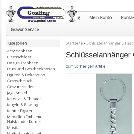
Euro-Pokale & Gravur-Shop Gosling
Mein Konto
Kontak
Gravur-Service
Kategorien
Startseite
»
Schlüsselanhänger & Flas
Acryltrophäen
Schlüsselanhänger
Blechschilder
Design Trophäen
zum vorherigen Artikel
Etuis und Geschenkboxen
Figuren & Dekoration
Grabschmuck
Gravurschilder
Jagd Artikel
Karneval & Theater
Kegeln & Bowling
Kontur Figuren
Medaillen Embleme
Halsbänder Kordel
Musik
Muttertag Hochzeit -