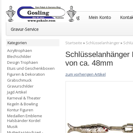
Euro-Pokale & Gravur-Shop Gosling
Mein Konto
Kontak
Gravur-Service
Kategorien
Startseite
»
Schlüsselanhänger
»
Schlü
Acryltrophäen
Schlüsselanhänger F
Blechschilder
von ca. 48mm
Design Trophäen
Etuis und Geschenkboxen
zum vorherigen Artikel
Figuren & Dekoration
Grabschmuck
Gravurschilder
Jagd Artikel
Karneval & Theater
Kegeln & Bowling
Kontur Figuren
Medaillen Embleme
Halsbänder Kordel
Musik
Muttertag Hochzeit -