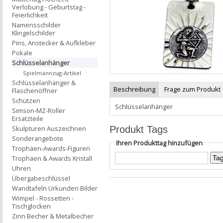
Verlobung - Geburtstag -
Feierlichkeit
Namensschilder
Klingelschilder
Pins, Anstecker & Aufkleber
Pokale
Schlüsselanhänger
Spielmannzug-Artikel
Schlüsselanhänger &
Beschreibung
Frage zum Produkt
Flaschenöffner
Schützen
Schlüsselanhänger
Simson-MZ-Roller
Ersatzteile
Produkt Tags
Skulpturen Auszeichnen
Sonderangebote
Ihren Produkttag hinzufügen
Trophäen-Awards-Figuren
Trophäen & Awards Kristall
Uhren
Übergabeschlüssel
Wandtafeln Urkunden Bilder
Wimpel - Rossetten -
Tischglocken
Zinn Becher & Metalbecher