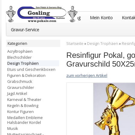
Euro-Pokale & Gravur-Shop Gosling
Mein Konto
Kontak
Gravur-Service
Kategorien
Startseite
»
Design Trophäen
»
Resinfi
Acryltrophäen
Resinfigur Pokal, 
Blechschilder
Gravurschild 50X2
Design Trophäen
Etuis und Geschenkboxen
zum vorherigen Artikel
Figuren & Dekoration
Grabschmuck
Gravurschilder
Jagd Artikel
Karneval & Theater
Kegeln & Bowling
Kontur Figuren
Medaillen Embleme
Halsbänder Kordel
Musik
Muttertag Hochzeit -