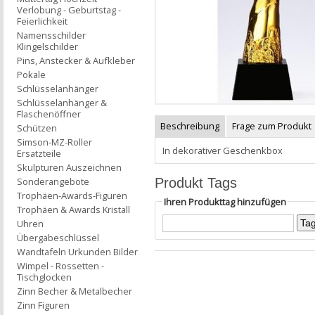
Verlobung - Geburtstag -
Feierlichkeit
Namensschilder
Klingelschilder
Pins, Anstecker & Aufkleber
Pokale
Schlüsselanhänger
Schlüsselanhänger &
Flaschenöffner
Beschreibung
Frage zum Produkt
Schützen
Simson-MZ-Roller
In dekorativer Geschenkbox
Ersatzteile
Skulpturen Auszeichnen
Produkt Tags
Sonderangebote
Trophäen-Awards-Figuren
Ihren Produkttag hinzufügen
Trophäen & Awards Kristall
Uhren
Übergabeschlüssel
Wandtafeln Urkunden Bilder
Wimpel - Rossetten -
Tischglocken
Zinn Becher & Metalbecher
Zinn Figuren