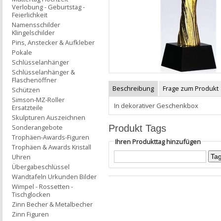
Verlobung - Geburtstag -
Feierlichkeit
Namensschilder
Klingelschilder
Pins, Anstecker & Aufkleber
Pokale
Schlüsselanhänger
Schlüsselanhänger &
Flaschenöffner
Beschreibung
Frage zum Produkt
Schützen
Simson-MZ-Roller
In dekorativer Geschenkbox
Ersatzteile
Skulpturen Auszeichnen
Produkt Tags
Sonderangebote
Trophäen-Awards-Figuren
Ihren Produkttag hinzufügen
Trophäen & Awards Kristall
Uhren
Übergabeschlüssel
Wandtafeln Urkunden Bilder
Wimpel - Rossetten -
Tischglocken
Zinn Becher & Metalbecher
Zinn Figuren