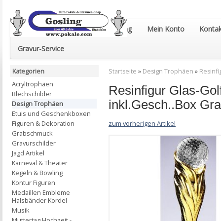
Euro-Pokale & Gravur-Shop Gosling
Mein Konto
Kontak
Gravur-Service
Kategorien
Startseite
»
Design Trophäen
»
Resinfi
Acryltrophäen
Resinfigur Glas-Go
Blechschilder
inkl.Gesch..Box Gr
Design Trophäen
Etuis und Geschenkboxen
zum vorherigen Artikel
Figuren & Dekoration
Grabschmuck
Gravurschilder
Jagd Artikel
Karneval & Theater
Kegeln & Bowling
Kontur Figuren
Medaillen Embleme
Halsbänder Kordel
Musik
Muttertag Hochzeit -