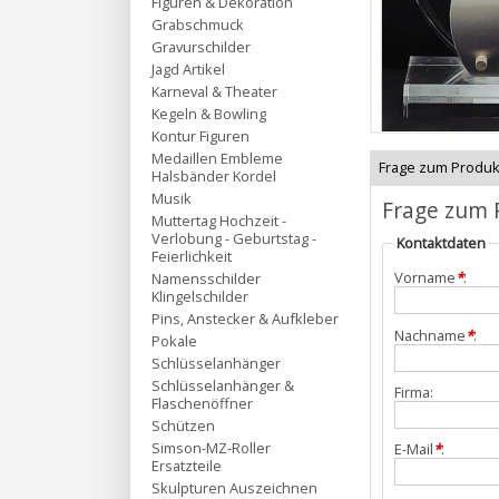
Figuren & Dekoration
Grabschmuck
Gravurschilder
Jagd Artikel
Karneval & Theater
Kegeln & Bowling
Kontur Figuren
Medaillen Embleme
Frage zum Produk
Halsbänder Kordel
Musik
Frage zum 
Muttertag Hochzeit -
Verlobung - Geburtstag -
Kontaktdaten
Feierlichkeit
Vorname
*
:
Namensschilder
Klingelschilder
Pins, Anstecker & Aufkleber
Nachname
*
:
Pokale
Schlüsselanhänger
Schlüsselanhänger &
Firma:
Flaschenöffner
Schützen
Simson-MZ-Roller
E-Mail
*
:
Ersatzteile
Skulpturen Auszeichnen