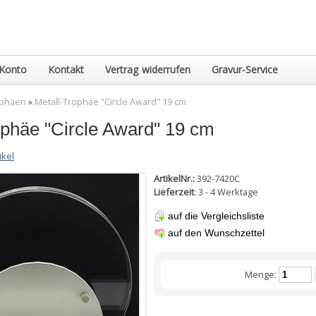
Konto
Kontakt
Vertrag widerrufen
Gravur-Service
ophäen
»
Metall-Trophäe "Circle Award" 19 cm
ophäe "Circle Award" 19 cm
ikel
ArtikelNr.:
392-7420C
Lieferzeit
: 3 - 4 Werktage
auf die Vergleichsliste
auf den Wunschzettel
Menge: