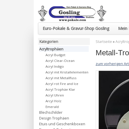
Euro-Pokale & Gravur-Shop Gosling
Mein 
Kategorien
Startseite
»
Acryltr
Acryltrophäen
Metall-Tr
Acryl Budget
Acryl Clear-Ocean
zum vorherigen Art
Acryl Indigo
Acryl mit Kristallelementen
Acryl mit Metallfuss
Acryl rot Fire and Ice
Acryl Trophäe Klar
Acryl Uhren
Arcyl Holz
Emerald
Blechschilder
Design Trophäen
Etuis und Geschenkboxen