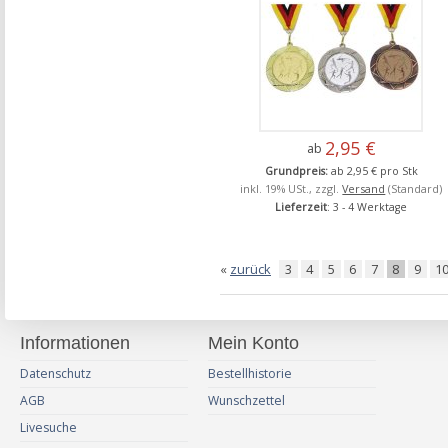
2,95 €
ab
Grundpreis:
ab 2,95 € pro Stk
inkl. 19% USt., zzgl.
Versand
(Standard)
Lieferzeit
: 3 - 4 Werktage
«
zurück
3
4
5
6
7
8
9
1
Informationen
Mein Konto
Datenschutz
Bestellhistorie
AGB
Wunschzettel
Livesuche