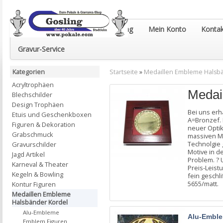
Euro-Pokale & Gravur-Shop Gosling
Mein Konto
Kontak
Gravur-Service
Kategorien
Startseite
»
Medaillen Embleme Halsb
Acryltrophäen
Medai
Blechschilder
Design Trophäen
Bei uns erha
Etuis und Geschenkboxen
A=Bronzef. B
Figuren & Dekoration
neuer Optik
Grabschmuck
massiven Me
Technolgie 
Gravurschilder
Motive in d
Jagd Artikel
Problem. ? 
Karneval & Theater
Preis-Leist
Kegeln & Bowling
fein geschl
5655/matt.
Kontur Figuren
Medaillen Embleme
Halsbänder Kordel
Alu-Embleme
Alu-Embl
Emblem Figuren