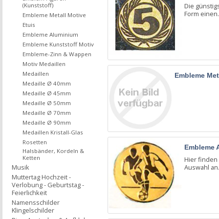
Die günstig
(Kunststoff)
Form einen.
Embleme Metall Motive
Etuis
Embleme Aluminium
Embleme Kunststoff Motiv
Embleme-Zinn & Wappen
Motiv Medaillen
Medaillen
Embleme Meta
Medaille Ø 40mm
Medaille Ø 45mm
Medaille Ø 50mm
Medaille Ø 70mm
Medaille Ø 90mm
Medaillen Kristall-Glas
Rosetten
Embleme 
Halsbänder, Kordeln &
Ketten
Hier finden 
Auswahl an.
Musik
Muttertag Hochzeit -
Verlobung - Geburtstag -
Feierlichkeit
Namensschilder
Klingelschilder