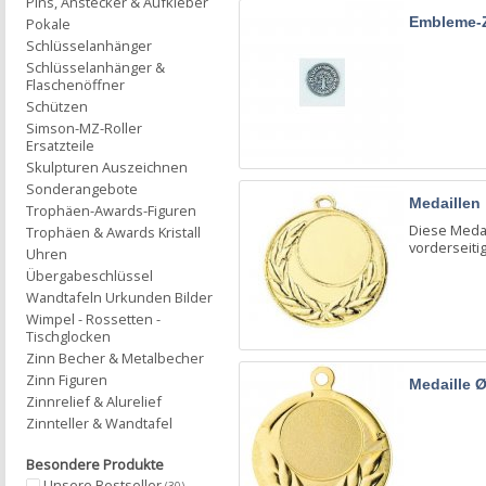
Pins, Anstecker & Aufkleber
Embleme-
Pokale
Schlüsselanhänger
Schlüsselanhänger &
Flaschenöffner
Schützen
Simson-MZ-Roller
Ersatzteile
Skulpturen Auszeichnen
Sonderangebote
Medaillen
Trophäen-Awards-Figuren
Diese Meda
Trophäen & Awards Kristall
vorderseitig
Uhren
Übergabeschlüssel
Wandtafeln Urkunden Bilder
Wimpel - Rossetten -
Tischglocken
Zinn Becher & Metalbecher
Zinn Figuren
Medaille 
Zinnrelief & Alurelief
Zinnteller & Wandtafel
Besondere Produkte
Unsere Bestseller