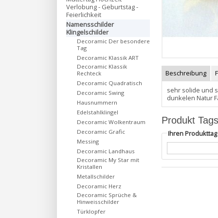
Verlobung - Geburtstag -
Feierlichkeit
Namensschilder
Klingelschilder
Decoramic Der besondere
Tag
Decoramic Klassik ART
Decoramic Klassik
Beschreibung
Rechteck
Decoramic Quadratisch
sehr solide und 
Decoramic Swing
dunkelen Natur 
Hausnummern
Edelstahlklingel
Produkt Tag
Decoramic Wolkentraum
Decoramic Grafic
Ihren Produktta
Messing
Decoramic Landhaus
Decoramic My Star mit
Kristallen
Metallschilder
Decoramic Herz
Decoramic Sprüche &
Hinweisschilder
Türklopfer