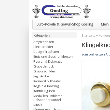
Euro-Pokale & Gravur-Shop Gosling
Mein 
Kategorien
Startseite
»
Namenss
Acryltrophäen
Klingelkno
Blechschilder
Design Trophäen
zum vorherigen Art
Etuis und Geschenkboxen
Figuren & Dekoration
Grabschmuck
Gravurschilder
Jagd Artikel
Karneval & Theater
Kegeln & Bowling
Kontur Figuren
Medaillen Embleme
Halsbänder Kordel
Musik
Muttertag Hochzeit -