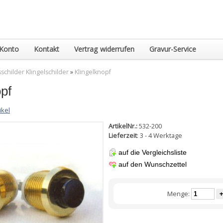
Konto
Kontakt
Vertrag widerrufen
Gravur-Service
childer Klingelschilder
»
Klingelknopf
pf
ikel
ArtikelNr.:
532-200
Lieferzeit
: 3 - 4 Werktage
auf die Vergleichsliste
auf den Wunschzettel
Menge:
+