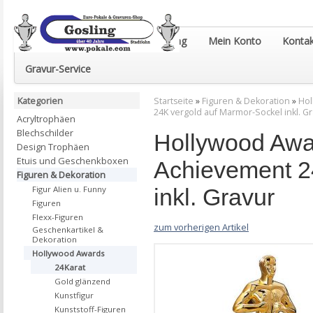
Euro-Pokale & Gravur-Shop Gosling
Mein Konto
Kontak
Gravur-Service
Kategorien
Startseite
»
Figuren & Dekoration
»
Hol
24K vergold auf Marmor-Sockel inkl. G
Acryltrophäen
Blechschilder
Hollywood Awa
Design Trophäen
Etuis und Geschenkboxen
Achievement 2
Figuren & Dekoration
inkl. Gravur
Figur Alien u. Funny
Figuren
Flexx-Figuren
zum vorherigen Artikel
Geschenkartikel &
Dekoration
Hollywood Awards
24Karat
Gold glänzend
Kunstfigur
Kunststoff-Figuren