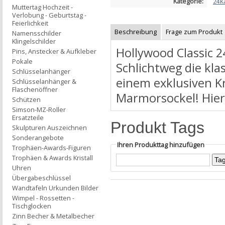
Kategorie:
24K
Muttertag Hochzeit -
Verlobung - Geburtstag -
Feierlichkeit
Beschreibung
Frage zum Produkt
Namensschilder
Klingelschilder
Hollywood Classic 
Pins, Anstecker & Aufkleber
Pokale
Schlichtweg die kla
Schlüsselanhänger
einem exklusiven Kr
Schlüsselanhänger &
Flaschenöffner
Marmorsockel! Hier
Schützen
Simson-MZ-Roller
Ersatzteile
Produkt Tags
Skulpturen Auszeichnen
Sonderangebote
Ihren Produkttag hinzufügen
Trophäen-Awards-Figuren
Trophäen & Awards Kristall
Uhren
Übergabeschlüssel
Wandtafeln Urkunden Bilder
Wimpel - Rossetten -
Tischglocken
Zinn Becher & Metalbecher