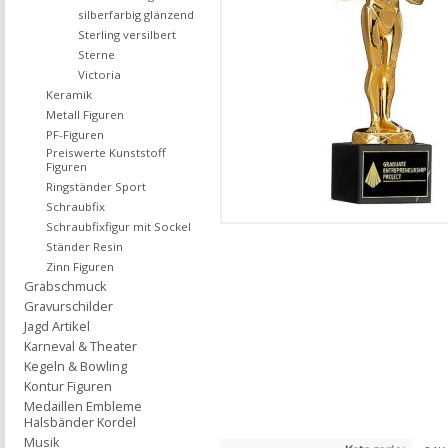
silberfarbig glänzend
Sterling versilbert
Sterne
Victoria
Keramik
Metall Figuren
PF-Figuren
Preiswerte Kunststoff
Figuren
Ringständer Sport
Schraubfix
Schraubfixfigur mit Sockel
Ständer Resin
Zinn Figuren
Grabschmuck
Gravurschilder
Jagd Artikel
Karneval & Theater
Kegeln & Bowling
Kontur Figuren
Medaillen Embleme
Halsbänder Kordel
Musik