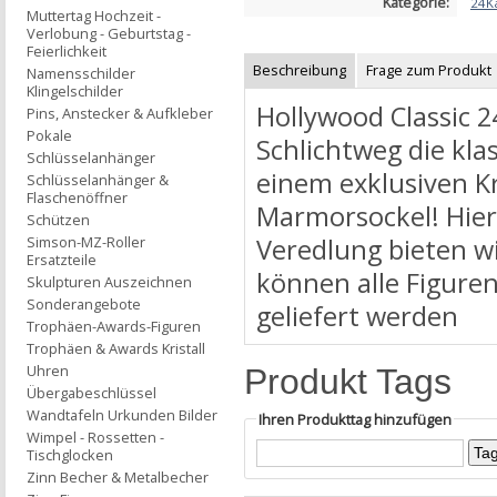
Kategorie:
24K
Muttertag Hochzeit -
Verlobung - Geburtstag -
Feierlichkeit
Beschreibung
Frage zum Produkt
Namensschilder
Klingelschilder
Hollywood Classic 
Pins, Anstecker & Aufkleber
Pokale
Schlichtweg die kla
Schlüsselanhänger
einem exklusiven Kr
Schlüsselanhänger &
Flaschenöffner
Marmorsockel! Hier
Schützen
Veredlung bieten w
Simson-MZ-Roller
Ersatzteile
können alle Figure
Skulpturen Auszeichnen
Sonderangebote
geliefert werden
Trophäen-Awards-Figuren
Trophäen & Awards Kristall
Uhren
Produkt Tags
Übergabeschlüssel
Wandtafeln Urkunden Bilder
Ihren Produkttag hinzufügen
Wimpel - Rossetten -
Tischglocken
Zinn Becher & Metalbecher