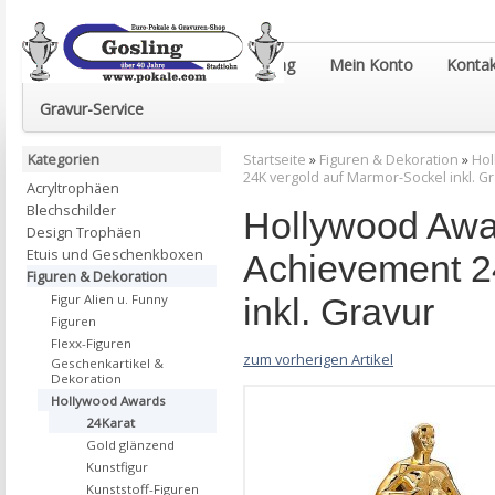
Euro-Pokale & Gravur-Shop Gosling
Mein Konto
Kontak
Gravur-Service
Kategorien
Startseite
»
Figuren & Dekoration
»
Hol
24K vergold auf Marmor-Sockel inkl. G
Acryltrophäen
Blechschilder
Hollywood Awa
Design Trophäen
Etuis und Geschenkboxen
Achievement 2
Figuren & Dekoration
inkl. Gravur
Figur Alien u. Funny
Figuren
Flexx-Figuren
zum vorherigen Artikel
Geschenkartikel &
Dekoration
Hollywood Awards
24Karat
Gold glänzend
Kunstfigur
Kunststoff-Figuren