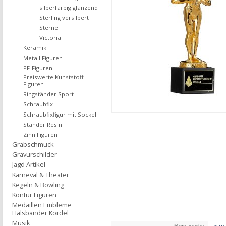
silberfarbig glänzend
Sterling versilbert
Sterne
Victoria
Keramik
Metall Figuren
PF-Figuren
Preiswerte Kunststoff
Figuren
Ringständer Sport
Schraubfix
Schraubfixfigur mit Sockel
Ständer Resin
Zinn Figuren
Grabschmuck
Gravurschilder
Jagd Artikel
Karneval & Theater
Kegeln & Bowling
Kontur Figuren
Medaillen Embleme
Halsbänder Kordel
Musik