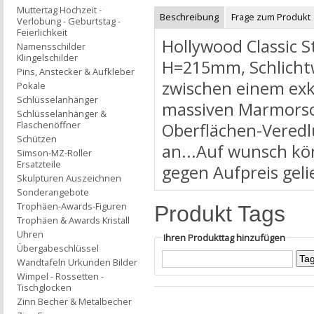
Muttertag Hochzeit -
Beschreibung
Frage zum Produkt
Verlobung - Geburtstag -
Feierlichkeit
Hollywood Classic S
Namensschilder
Klingelschilder
H=215mm, Schlichtwe
Pins, Anstecker & Aufkleber
zwischen einem exkl
Pokale
Schlüsselanhänger
massiven Marmorsoc
Schlüsselanhänger &
Flaschenöffner
Oberflächen-Veredl
Schützen
an...Auf wunsch kö
Simson-MZ-Roller
Ersatzteile
gegen Aufpreis geli
Skulpturen Auszeichnen
Sonderangebote
Trophäen-Awards-Figuren
Produkt Tags
Trophäen & Awards Kristall
Uhren
Ihren Produkttag hinzufügen
Übergabeschlüssel
Wandtafeln Urkunden Bilder
Wimpel - Rossetten -
Tischglocken
Zinn Becher & Metalbecher