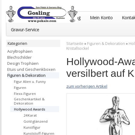
Euro-Pokale & Gravur-Shop Gosling
Mein Konto
Kontak
Gravur-Service
Kategorien
Startseite
»
Figuren & Dekoration
»
Hol
Kristallsockel
Acryltrophäen
Blechschilder
Hollywood-Awa
Design Trophäen
Etuis und Geschenkboxen
versilbert auf K
Figuren & Dekoration
Figur Alien u. Funny
zum vorherigen Artikel
Figuren
Flexx-Figuren
Geschenkartikel &
Dekoration
Hollywood Awards
24Karat
Gold glänzend
Kunstfigur
Kunststoff-Figuren