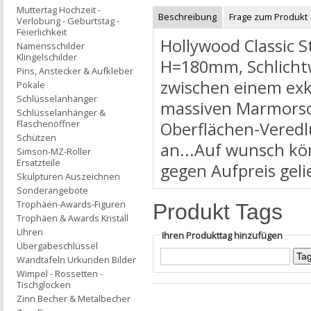
Muttertag Hochzeit -
Beschreibung
Frage zum Produkt
Verlobung - Geburtstag -
Feierlichkeit
Hollywood Classic S
Namensschilder
Klingelschilder
H=180mm, Schlichtwe
Pins, Anstecker & Aufkleber
zwischen einem exkl
Pokale
Schlüsselanhänger
massiven Marmorsoc
Schlüsselanhänger &
Flaschenöffner
Oberflächen-Veredl
Schützen
an...Auf wunsch kö
Simson-MZ-Roller
Ersatzteile
gegen Aufpreis geli
Skulpturen Auszeichnen
Sonderangebote
Trophäen-Awards-Figuren
Produkt Tags
Trophäen & Awards Kristall
Uhren
Ihren Produkttag hinzufügen
Übergabeschlüssel
Wandtafeln Urkunden Bilder
Wimpel - Rossetten -
Tischglocken
Zinn Becher & Metalbecher