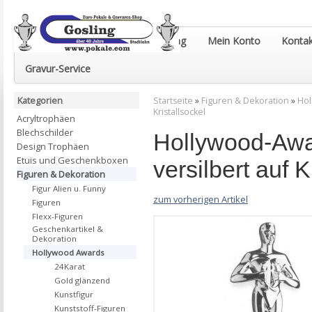
Euro-Pokale & Gravur-Shop Gosling
Mein Konto
Kontak
Gravur-Service
Kategorien
Startseite
»
Figuren & Dekoration
»
Hol
Kristallsockel
Acryltrophäen
Blechschilder
Hollywood-Awa
Design Trophäen
Etuis und Geschenkboxen
versilbert auf K
Figuren & Dekoration
Figur Alien u. Funny
zum vorherigen Artikel
Figuren
Flexx-Figuren
Geschenkartikel &
Dekoration
Hollywood Awards
24Karat
Gold glänzend
Kunstfigur
Kunststoff-Figuren