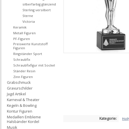
silberfarbig glänzend
Sterling versilbert
Sterne
Victoria
Keramik
Metall Figuren
PF-Figuren
Preiswerte Kunststoff
Figuren
Ringständer Sport
Schraubfix
Schraubfixfigur mit Sockel
Ständer Resin
Zinn Figuren
Grabschmuck
Gravurschilder
Jagd Artikel
Karneval & Theater
Kegeln & Bowling
Kontur Figuren
Medaillen Embleme
Kategorie:
Hol
Halsbänder Kordel
Musik