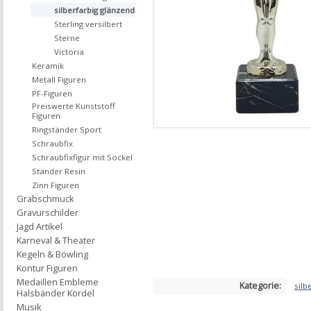
silberfarbig glänzend
Sterling versilbert
Sterne
Victoria
Keramik
Metall Figuren
PF-Figuren
Preiswerte Kunststoff
Figuren
Ringständer Sport
Schraubfix
Schraubfixfigur mit Sockel
Ständer Resin
Zinn Figuren
Grabschmuck
Gravurschilder
Jagd Artikel
Karneval & Theater
Kegeln & Bowling
Kontur Figuren
Medaillen Embleme
Kategorie:
silb
Halsbänder Kordel
Musik