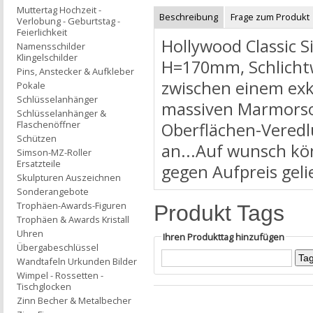
Muttertag Hochzeit -
Beschreibung
Frage zum Produkt
Verlobung - Geburtstag -
Feierlichkeit
Hollywood Classic S
Namensschilder
Klingelschilder
H=170mm, Schlichtwe
Pins, Anstecker & Aufkleber
zwischen einem exkl
Pokale
Schlüsselanhänger
massiven Marmorsoc
Schlüsselanhänger &
Flaschenöffner
Oberflächen-Veredl
Schützen
an...Auf wunsch kö
Simson-MZ-Roller
Ersatzteile
gegen Aufpreis geli
Skulpturen Auszeichnen
Sonderangebote
Trophäen-Awards-Figuren
Produkt Tags
Trophäen & Awards Kristall
Uhren
Ihren Produkttag hinzufügen
Übergabeschlüssel
Wandtafeln Urkunden Bilder
Wimpel - Rossetten -
Tischglocken
Zinn Becher & Metalbecher