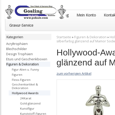
Euro-Pokale & Gravur-Shop Gosling
Mein Konto
Kontak
Gravur-Service
Kategorien
Startseite
»
Figuren & Dekoration
»
Hol
silberfarbig glänzend auf Mamor Sock
Acryltrophäen
Blechschilder
Hollywood-Awa
Design Trophäen
Etuis und Geschenkboxen
glänzend auf 
Figuren & Dekoration
Figur Alien u. Funny
zum vorherigen Artikel
Figuren
Flexx-Figuren
Geschenkartikel &
Dekoration
Hollywood Awards
24Karat
Gold glänzend
Kunstfigur
Kunststoff-Figuren