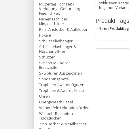
exklusiven Krist
Muttertag Hochzeit -
folgende Variant
Verlobung - Geburtstag -
Feierlichkeit
Namensschilder
Produkt Tag
Klingelschilder
Ihren Produktta
Pins, Anstecker & Aufkleber
Pokale
Schlüsselanhänger
Schlüsselanhänger &
Flaschenöffner
Schützen
Simson-MZ-Roller
Ersatzteile
Skulpturen Auszeichnen
Sonderangebote
Trophäen-Awards-Figuren
Trophäen & Awards Kristall
Uhren
Übergabeschlüssel
Wandtafeln Urkunden Bilder
Wimpel - Rossetten -
Tischglocken
Zinn Becher & Metalbecher