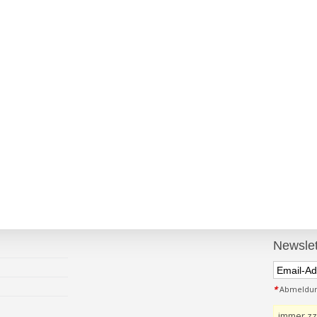
Newslet
*
Abmeldung
immer zz