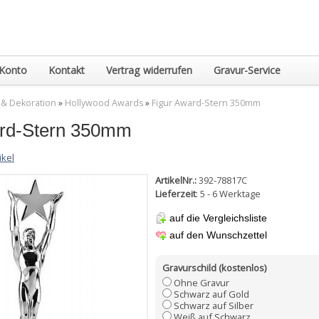
Konto
Kontakt
Vertrag widerrufen
Gravur-Service
 & Dekoration
»
Hollywood Awards
»
Figur Award-Stern 350mm
ard-Stern 350mm
ikel
ArtikelNr.:
392-78817C
Lieferzeit
: 5 - 6 Werktage
auf die Vergleichsliste
auf den Wunschzettel
Gravurschild (kostenlos)
Ohne Gravur
Schwarz auf Gold
Schwarz auf Silber
Weiß auf Schwarz