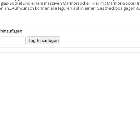
allglas-Sockel und einem massiven Marmorsockel! Hier mit Marmor-Sockel! I
en an...Auf wunsch können alle Figuren auf in einen Gescheckbos gegen Au
s
g hinzufügen