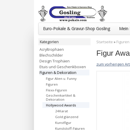
Euro-Pokale & Gravur-Shop Gosling
Mein 
Kategorien
Startseite
»
Figuren
Acryltrophäen
Figur Aw
Blechschilder
Design Trophäen
zum vorherigen Art
Etuis und Geschenkboxen
Figuren & Dekoration
Figur Alien u. Funny
Figuren
Flexx-Figuren
Geschenkartikel &
Dekoration
Hollywood Awards
24Karat
Gold glänzend
Kunstfigur
Kunststoff-Figuren