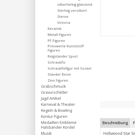
silberfarbig glänzend
Sterling versilbert
Sterne
Victoria
Keramik
Metall Figuren
PF-Figuren
Preiswerte Kunststoff
Figuren
Ringständer Sport
Schraubfix
Schraubfixfigur mit Sockel
Ständer Resin
Zinn Figuren
Grabschmuck
Gravurschilder
Jagd Artikel
Karneval & Theater
Kegeln & Bowling
Kontur Figuren
Medaillen Embleme
Beschreibung
Halsbänder Kordel
Hollywood Star S
Musik