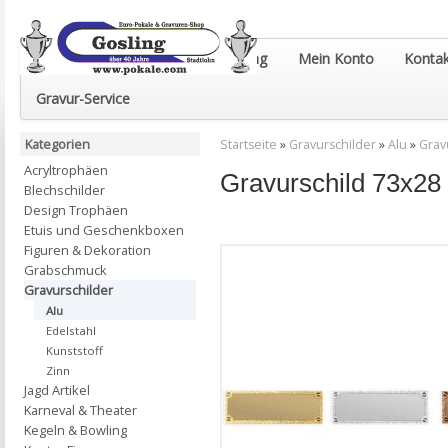
Euro-Pokale & Gravur-Shop Gosling
Mein Konto
Kontak
Gravur-Service
Kategorien
Startseite
»
Gravurschilder
»
Alu
»
Grav
Acryltrophäen
Gravurschild 73x28 
Blechschilder
Design Trophäen
Etuis und Geschenkboxen
Figuren & Dekoration
Grabschmuck
Gravurschilder
Alu
Edelstahl
Kunststoff
Zinn
Jagd Artikel
Karneval & Theater
Kegeln & Bowling