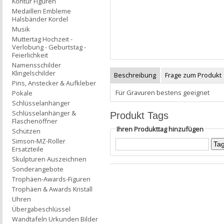
Kontur Figuren
Medaillen Embleme
Halsbänder Kordel
Musik
Muttertag Hochzeit -
Verlobung - Geburtstag -
Feierlichkeit
Namensschilder
Klingelschilder
Beschreibung
Frage zum Produkt
Pins, Anstecker & Aufkleber
Für Gravuren bestens geeignet
Pokale
Schlüsselanhänger
Schlüsselanhänger &
Produkt Tags
Flaschenöffner
Ihren Produkttag hinzufügen
Schützen
Simson-MZ-Roller
Ersatzteile
Skulpturen Auszeichnen
Sonderangebote
Trophäen-Awards-Figuren
Trophäen & Awards Kristall
Uhren
Übergabeschlüssel
Wandtafeln Urkunden Bilder