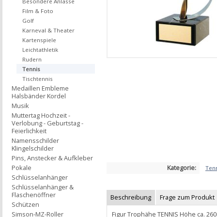
Besondere Anlässe
Film & Foto
Golf
Karneval & Theater
Kartenspiele
Leichtathletik
Rudern
Tennis
Tischtennis
Medaillen Embleme
Halsbänder Kordel
Musik
Muttertag Hochzeit -
Verlobung - Geburtstag -
Feierlichkeit
Namensschilder
Klingelschilder
Pins, Anstecker & Aufkleber
Kategorie:
Pokale
Ten
Schlüsselanhänger
Schlüsselanhänger &
Flaschenöffner
Beschreibung
Frage zum Produkt
Schützen
Figur Trophähe TENNIS Höhe ca. 2
Simson-MZ-Roller