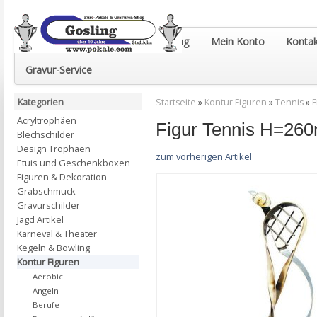
Euro-Pokale & Gravur-Shop Gosling
Mein Konto
Kontak
Gravur-Service
Kategorien
Startseite
»
Kontur Figuren
»
Tennis
»
F
Acryltrophäen
Figur Tennis H=26
Blechschilder
Design Trophäen
zum vorherigen Artikel
Etuis und Geschenkboxen
Figuren & Dekoration
Grabschmuck
Gravurschilder
Jagd Artikel
Karneval & Theater
Kegeln & Bowling
Kontur Figuren
Aerobic
Angeln
Berufe