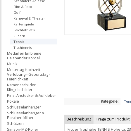
Besondere Anlässe
Film & Foto
Golf
Karneval & Theater
Kartenspiele
Leichtathletik
Rudern
Tennis
Tischtennis
Medaillen Embleme
Halsbänder Kordel
Musik
Muttertag Hochzeit -
Verlobung - Geburtstag -
Feierlichkeit
Namensschilder
Klingelschilder
Pins, Anstecker & Aufkleber
Kategorie:
Pokale
Ten
Schlüsselanhänger
Schlüsselanhänger &
Flaschenöffner
Beschreibung
Frage zum Produkt
Schützen
Figuer Trophähe TENNIS Höhe ca. 2
Simson-MZ-Roller