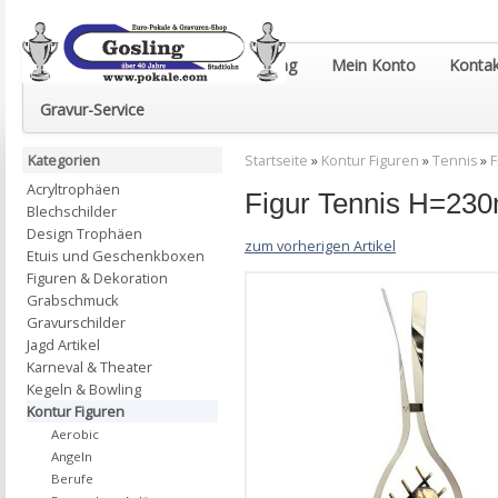
Euro-Pokale & Gravur-Shop Gosling
Mein Konto
Kontak
Gravur-Service
Kategorien
Startseite
»
Kontur Figuren
»
Tennis
»
F
Acryltrophäen
Figur Tennis H=23
Blechschilder
Design Trophäen
zum vorherigen Artikel
Etuis und Geschenkboxen
Figuren & Dekoration
Grabschmuck
Gravurschilder
Jagd Artikel
Karneval & Theater
Kegeln & Bowling
Kontur Figuren
Aerobic
Angeln
Berufe