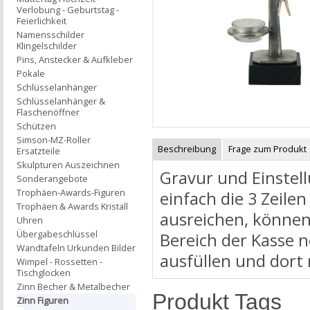
Verlobung - Geburtstag -
Feierlichkeit
Namensschilder
Klingelschilder
Pins, Anstecker & Aufkleber
Pokale
Schlüsselanhänger
Schlüsselanhänger &
Flaschenöffner
Schützen
Simson-MZ-Roller
Beschreibung
Frage zum Produkt
Ersatzteile
Skulpturen Auszeichnen
Gravur und Einstell
Sonderangebote
Trophäen-Awards-Figuren
einfach die 3 Zeilen
Trophäen & Awards Kristall
ausreichen, können
Uhren
Übergabeschlüssel
Bereich der Kasse 
Wandtafeln Urkunden Bilder
ausfüllen und dort
Wimpel - Rossetten -
Tischglocken
Zinn Becher & Metalbecher
Produkt Tags
Zinn Figuren