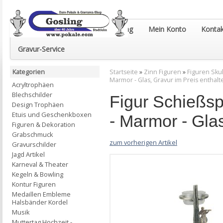
Euro-Pokale & Gravur-Shop Gosling
Mein Konto
Kontak
Gravur-Service
Kategorien
Startseite
»
Zinn Figuren
»
Figuren Sku
Marmor - Glas, Gravur im Preis enthalt
Acryltrophäen
Blechschilder
Figur Schießs
Design Trophäen
Etuis und Geschenkboxen
- Marmor - Glas
Figuren & Dekoration
Grabschmuck
zum vorherigen Artikel
Gravurschilder
Jagd Artikel
Karneval & Theater
Kegeln & Bowling
Kontur Figuren
Medaillen Embleme
Halsbänder Kordel
Musik
Muttertag Hochzeit -