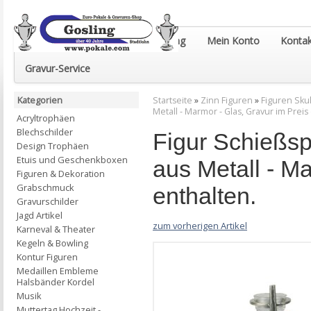
Euro-Pokale & Gravur-Shop Gosling
Mein Konto
Kontak
Gravur-Service
Kategorien
Startseite
»
Zinn Figuren
»
Figuren Sku
Metall - Marmor - Glas, Gravur im Preis
Acryltrophäen
Blechschilder
Figur Schießs
Design Trophäen
Etuis und Geschenkboxen
aus Metall - Ma
Figuren & Dekoration
Grabschmuck
enthalten.
Gravurschilder
Jagd Artikel
zum vorherigen Artikel
Karneval & Theater
Kegeln & Bowling
Kontur Figuren
Medaillen Embleme
Halsbänder Kordel
Musik
Muttertag Hochzeit -