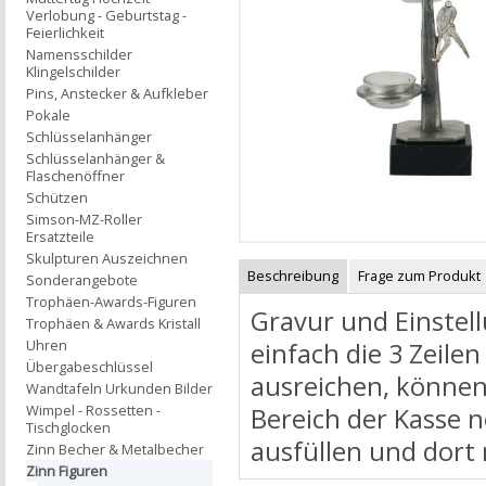
Verlobung - Geburtstag -
Feierlichkeit
Namensschilder
Klingelschilder
Pins, Anstecker & Aufkleber
Pokale
Schlüsselanhänger
Schlüsselanhänger &
Flaschenöffner
Schützen
Simson-MZ-Roller
Ersatzteile
Skulpturen Auszeichnen
Beschreibung
Frage zum Produkt
Sonderangebote
Trophäen-Awards-Figuren
Gravur und Einstell
Trophäen & Awards Kristall
Uhren
einfach die 3 Zeilen
Übergabeschlüssel
ausreichen, können
Wandtafeln Urkunden Bilder
Wimpel - Rossetten -
Bereich der Kasse 
Tischglocken
ausfüllen und dort
Zinn Becher & Metalbecher
Zinn Figuren