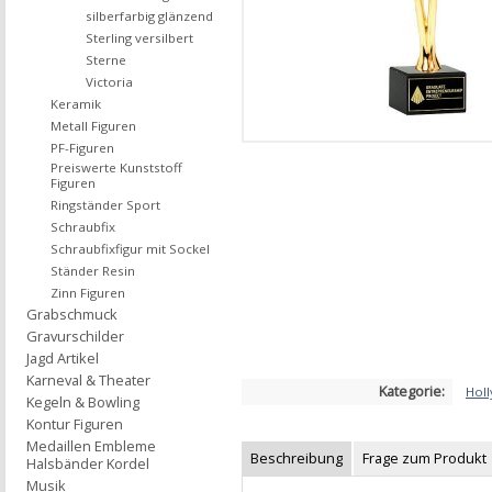
silberfarbig glänzend
Sterling versilbert
Sterne
Victoria
Keramik
Metall Figuren
PF-Figuren
Preiswerte Kunststoff
Figuren
Ringständer Sport
Schraubfix
Schraubfixfigur mit Sockel
Ständer Resin
Zinn Figuren
Grabschmuck
Gravurschilder
Jagd Artikel
Karneval & Theater
Kategorie:
Hol
Kegeln & Bowling
Kontur Figuren
Medaillen Embleme
Beschreibung
Frage zum Produkt
Halsbänder Kordel
Musik