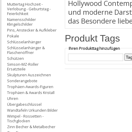
Hollywood Contempo
Muttertag Hochzeit -
Verlobung - Geburtstag -
und moderne Darstel
Feierlichkeit
das Besondere liebe
Namensschilder
Klingelschilder
Pins, Anstecker & Aufkleber
Produkt Tags
Pokale
Schlüsselanhänger
Schlüsselanhänger &
Ihren Produkttag hinzufügen
Flaschenöffner
Schützen
Simson-MZ-Roller
Ersatzteile
Skulpturen Auszeichnen
Sonderangebote
Trophäen-Awards-Figuren
Trophäen & Awards Kristall
Uhren
Übergabeschlüssel
Wandtafeln Urkunden Bilder
Wimpel - Rossetten -
Tischglocken
Zinn Becher & Metalbecher