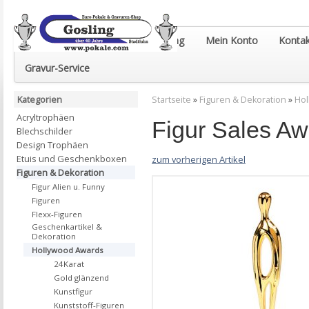
Euro-Pokale & Gravur-Shop Gosling
Mein Konto
Kontak
Gravur-Service
Kategorien
Startseite
»
Figuren & Dekoration
»
Hol
Acryltrophäen
Figur Sales Aw
Blechschilder
Design Trophäen
Etuis und Geschenkboxen
zum vorherigen Artikel
Figuren & Dekoration
Figur Alien u. Funny
Figuren
Flexx-Figuren
Geschenkartikel &
Dekoration
Hollywood Awards
24Karat
Gold glänzend
Kunstfigur
Kunststoff-Figuren