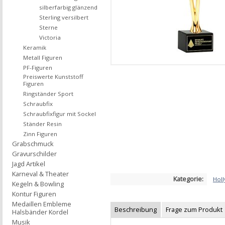
silberfarbig glänzend
Sterling versilbert
Sterne
Victoria
Keramik
Metall Figuren
PF-Figuren
Preiswerte Kunststoff
Figuren
Ringständer Sport
Schraubfix
Schraubfixfigur mit Sockel
Ständer Resin
Zinn Figuren
Grabschmuck
Gravurschilder
Jagd Artikel
Karneval & Theater
Kategorie:
Hol
Kegeln & Bowling
Kontur Figuren
Medaillen Embleme
Beschreibung
Frage zum Produkt
Halsbänder Kordel
Musik