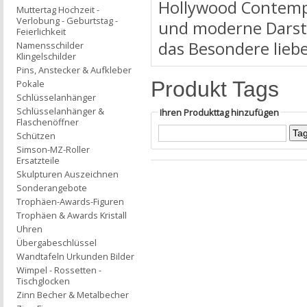
Hollywood Contempo
Muttertag Hochzeit -
Verlobung - Geburtstag -
und moderne Darstel
Feierlichkeit
das Besondere liebe
Namensschilder
Klingelschilder
Pins, Anstecker & Aufkleber
Produkt Tags
Pokale
Schlüsselanhänger
Schlüsselanhänger &
Ihren Produkttag hinzufügen
Flaschenöffner
Schützen
Simson-MZ-Roller
Ersatzteile
Skulpturen Auszeichnen
Sonderangebote
Trophäen-Awards-Figuren
Trophäen & Awards Kristall
Uhren
Übergabeschlüssel
Wandtafeln Urkunden Bilder
Wimpel - Rossetten -
Tischglocken
Zinn Becher & Metalbecher