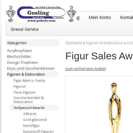
Euro-Pokale & Gravur-Shop Gosling
Mein Konto
Kontak
Gravur-Service
Kategorien
Startseite
»
Figuren & Dekoration
»
Hol
Acryltrophäen
Figur Sales Aw
Blechschilder
Design Trophäen
Etuis und Geschenkboxen
zum vorherigen Artikel
Figuren & Dekoration
Figur Alien u. Funny
Figuren
Flexx-Figuren
Geschenkartikel &
Dekoration
Hollywood Awards
24Karat
Gold glänzend
Kunstfigur
Kunststoff-Figuren