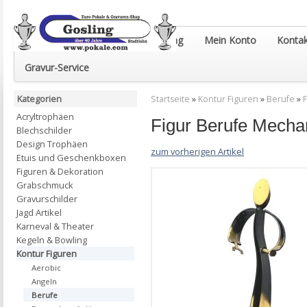
Euro-Pokale & Gravur-Shop Gosling
Mein Konto
Kontak
Gravur-Service
Kategorien
Startseite
»
Kontur Figuren
»
Berufe
»
Acryltrophäen
Figur Berufe Mech
Blechschilder
Design Trophäen
zum vorherigen Artikel
Etuis und Geschenkboxen
Figuren & Dekoration
Grabschmuck
Gravurschilder
Jagd Artikel
Karneval & Theater
Kegeln & Bowling
Kontur Figuren
Aerobic
Angeln
Berufe