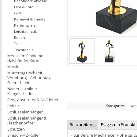
Besondere Anlässe
Film & Foto
Golf
Karneval & Theater
Kartenspiele
Leichtathletik
Rudern
Tennis
Tischtennis
Medaillen Embleme
Halsbänder Kordel
Musik
Muttertag Hochzeit -
Verlobung - Geburtstag -
Feierlichkeit
Namensschilder
Klingelschilder
Pins, Anstecker & Aufkleber
Kategorie:
Pokale
Ber
Schlüsselanhänger
Schlüsselanhänger &
Flaschenöffner
Beschreibung
Frage zum Produkt
Schützen
Figur Berufe Mechaniker Höhe ca. 
Simson-MZ-Roller