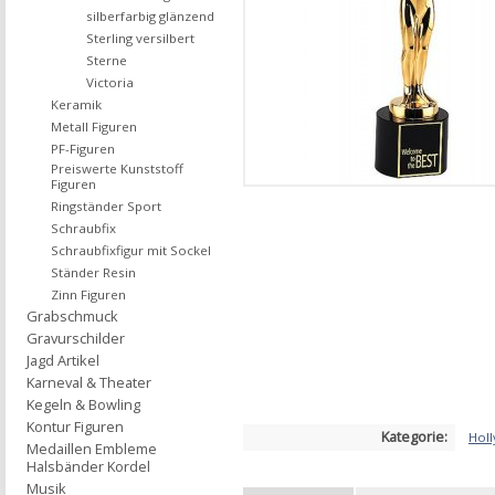
silberfarbig glänzend
Sterling versilbert
Sterne
Victoria
Keramik
Metall Figuren
PF-Figuren
Preiswerte Kunststoff
Figuren
Ringständer Sport
Schraubfix
Schraubfixfigur mit Sockel
Ständer Resin
Zinn Figuren
Grabschmuck
Gravurschilder
Jagd Artikel
Karneval & Theater
Kegeln & Bowling
Kontur Figuren
Kategorie:
Hol
Medaillen Embleme
Halsbänder Kordel
Musik