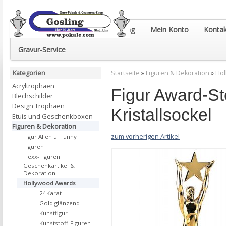
Euro-Pokale & Gravur-Shop Gosling
Mein Konto
Kontak
Gravur-Service
Kategorien
Startseite
»
Figuren & Dekoration
»
Hol
Acryltrophäen
Figur Award-St
Blechschilder
Design Trophäen
Kristallsockel
Etuis und Geschenkboxen
Figuren & Dekoration
zum vorherigen Artikel
Figur Alien u. Funny
Figuren
Flexx-Figuren
Geschenkartikel &
Dekoration
Hollywood Awards
24Karat
Gold glänzend
Kunstfigur
Kunststoff-Figuren