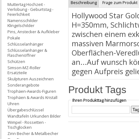
Beschreibung
Frage zum Produkt
Muttertag Hochzeit -
Verlobung - Geburtstag -
Hollywood Star Gol
Feierlichkeit
Namensschilder
H=350mm, Schlichtwe
Klingelschilder
Pins, Anstecker & Aufkleber
zwischen einem exkl
Pokale
massiven Marmorsoc
Schlüsselanhänger
Schlüsselanhänger &
Oberflächen-Veredl
Flaschenöffner
an...Auf wunsch kö
Schützen
Simson-MZ-Roller
gegen Aufpreis geli
Ersatzteile
Skulpturen Auszeichnen
Sonderangebote
Produkt Tags
Trophäen-Awards-Figuren
Trophäen & Awards Kristall
Ihren Produkttag hinzufügen
Uhren
Übergabeschlüssel
Wandtafeln Urkunden Bilder
Wimpel - Rossetten -
Tischglocken
Zinn Becher & Metalbecher